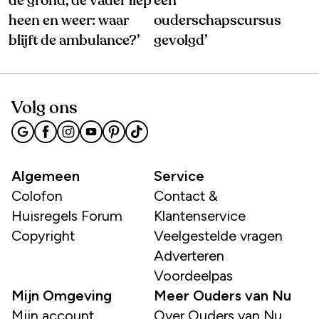
de grond, de vader liep
een
heen en weer: waar
ouderschapscursus
blijft de ambulance?’
gevolgd’
Volg ons
Algemeen
Service
Colofon
Contact &
Huisregels Forum
Klantenservice
Copyright
Veelgestelde vragen
Adverteren
Voordeelpas
Mijn Omgeving
Meer Ouders van Nu
Mijn account
Over Ouders van Nu