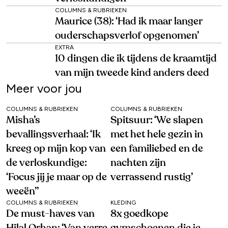
COLUMNS & RUBRIEKEN
Maurice (38): ‘Had ik maar langer
ouderschapsverlof opgenomen’
EXTRA
10 dingen die ik tijdens de kraamtijd
van mijn tweede kind anders deed
Meer voor jou
COLUMNS & RUBRIEKEN
COLUMNS & RUBRIEKEN
Misha’s
Spitsuur: ‘We slapen
bevallingsverhaal: ‘Ik
met het hele gezin in
kreeg op mijn kop van
een familiebed en de
de verloskundige:
nachten zijn
‘Focus jij je maar op de
verrassend rustig’
weeën’’
COLUMNS & RUBRIEKEN
KLEDING
De must-haves van
8x goedkope
Hilal Orhan: ‘Van verre
gymschoenen die je