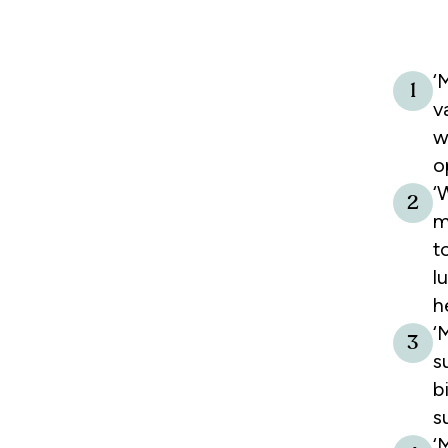
‘
1
v
w
o
‘
2
m
t
l
h
‘
3
s
b
s
‘