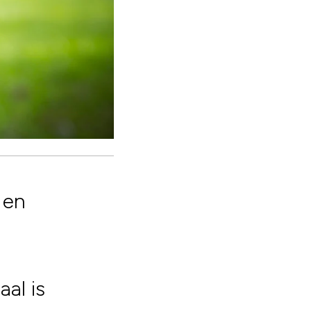
 en
al is