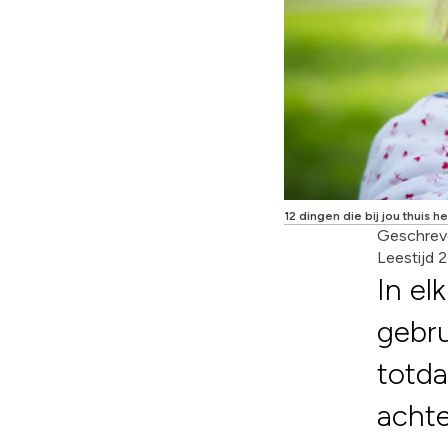
12 dingen die bij jou thuis h
Geschrev
Leestijd 
In el
gebru
totd
achte