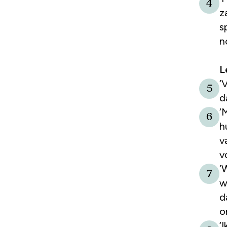
4
z
s
n
L
‘
5
d
‘
6
h
v
v
‘
7
w
d
o
‘