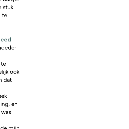
 stuk
 te
 deed
 moeder
 te
lijk ook
n dat
eek
ing, en
l was
lde mijn