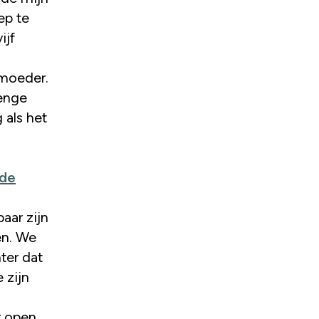
ep te
ijf
 moeder.
 enge
 als het
 de
baar zijn
en. We
hter dat
 zijn
r open