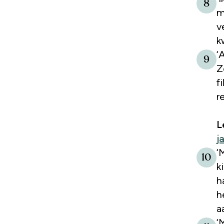
8
m
v
k
‘
9
Z
f
r
L
j
‘
10
k
h
h
a
‘