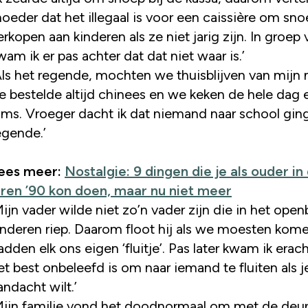
oeder dat het illegaal is voor een caissière om sno
erkopen aan kinderen als ze niet jarig zijn. In groep v
wam ik er pas achter dat dat niet waar is.’
Als het regende, mochten we thuisblijven van mijn
e bestelde altijd chinees en we keken de hele dag
ilms. Vroeger dacht ik dat niemand naar school ging
egende.’
ees meer:
Nostalgie: 9 dingen die je als ouder in
aren ’90 kon doen, maar nu niet meer
Mijn vader wilde niet zo’n vader zijn die in het open
inderen riep. Daarom floot hij als we moesten kom
adden elk ons eigen ‘fluitje’. Pas later kwam ik erac
et best onbeleefd is om naar iemand te fluiten als je
andacht wilt.’
Mijn familie vond het doodnormaal om met de deu