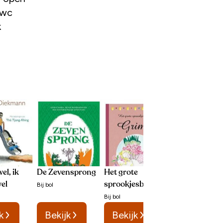
 wc
k
wel, ik
De Zevensprong
Het grote
Pippi Langkou
wel
sprookjesboek
Bij
bol
Bij
bol
Bij
bol
k
Bekijk
Bekijk
Bekijk