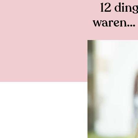
12 ding
waren… m