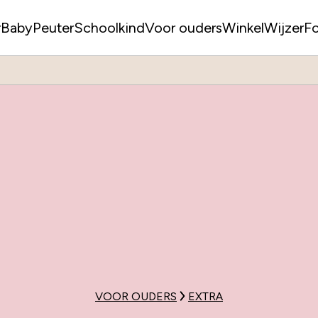
r
Baby
Peuter
Schoolkind
Voor ouders
WinkelWijzer
F
VOOR OUDERS
EXTRA