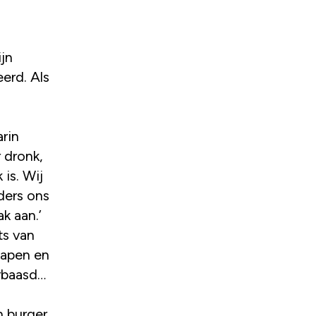
ijn
erd. Als
rin
 dronk,
is. Wij
ders ons
k aan.’
ts van
slapen en
erbaasd…
n burger