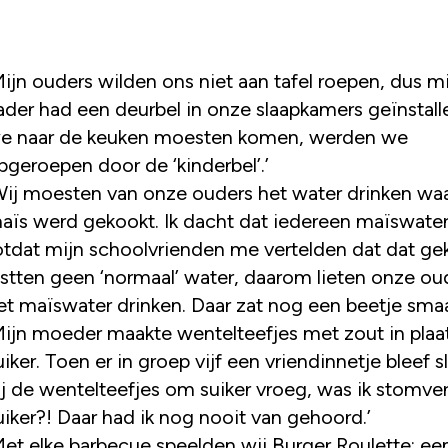
Mijn ouders wilden ons niet aan tafel roepen, dus m
ader had een deurbel in onze slaapkamers geïnstalle
e naar de keuken moesten komen, werden we
pgeroepen door de ‘kinderbel’.’
Wij moesten van onze ouders het water drinken waa
aïs werd gekookt. Ik dacht dat iedereen maïswater
otdat mijn schoolvrienden me vertelden dat dat gek 
ustten geen ‘normaal’ water, daarom lieten onze ou
et maïswater drinken. Daar zat nog een beetje smaa
Mijn moeder maakte wentelteefjes met zout in plaa
uiker. Toen er in groep vijf een vriendinnetje bleef 
ij de wentelteefjes om suiker vroeg, was ik stomv
uiker?! Daar had ik nog nooit van gehoord.’
Met elke barbecue speelden wij Burger Roulette: ee