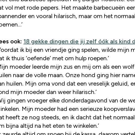
at vol met rode pepers. Het maakte barbecueën een
pannender en vooral hilarisch, maar om het normaal
oemen…’
ees ook:
18 gekke dingen die jij zelf óók als kind
Voordat ik bij een vriendje ging spelen, wilde mijn
at ik thuis ‘oefende’ met om hulp roepen.’
Mijn moeder leerde mijn zus en mij om als een wolf
uilen naar de volle maan. Onze hond ging hier name
an huilen. Mijn oma vond dat een vreselijk geluid, e
ond mijn moeder dan weer hilarisch.’
Wij gingen vroeger elke donderdagavond van de w
inkelen. Mijn moeder had een serieuze koopverslav
at heeft ze nog steeds, en ik dacht dat het normaa
m bijna altijd na het eten te winkelen.’
Ik zeurde altijd om snoep bij de kassa, daarom verte