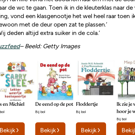
aar de wc te gaan. Toen ik in de kleuterklas naar de
ing, vond een klasgenootje het wel heel raar toen i
ewoon met de deur open zat te plassen.’
Wij deden altijd extra suiker in de cola.’
uzzfeed
– Beeld: Getty Images
is en Michiel
De eend op de pot
Floddertje
Ik zie je 
hoor je 
bol
Bij
bol
Bij
bol
Bij
bol
Bekijk
Bekijk
Bekijk
Bekij