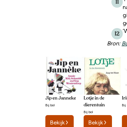
11
n
g
g
‘
12
Bron:
B
Jip en Janneke
Lotje in de
Ir
dierentuin
Bij
bol
Bij
Bij
bol
Bekijk
Bekijk