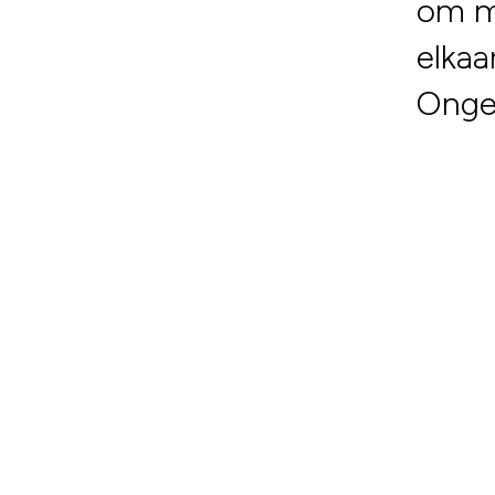
om me
elkaa
Ongem