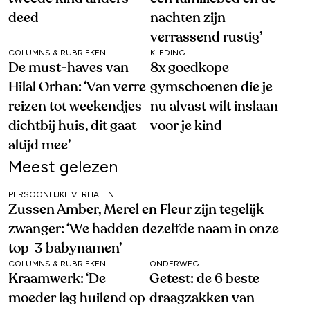
deed
nachten zijn
verrassend rustig’
COLUMNS & RUBRIEKEN
KLEDING
De must-haves van
8x goedkope
Hilal Orhan: ‘Van verre
gymschoenen die je
reizen tot weekendjes
nu alvast wilt inslaan
dichtbij huis, dit gaat
voor je kind
altijd mee’
Meest gelezen
PERSOONLIJKE VERHALEN
Zussen Amber, Merel en Fleur zijn tegelijk
zwanger: ‘We hadden dezelfde naam in onze
top-3 babynamen’
COLUMNS & RUBRIEKEN
ONDERWEG
Kraamwerk: ‘De
Getest: de 6 beste
moeder lag huilend op
draagzakken van