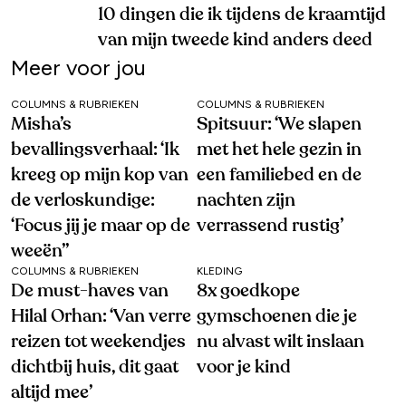
10 dingen die ik tijdens de kraamtijd
van mijn tweede kind anders deed
Meer voor jou
COLUMNS & RUBRIEKEN
COLUMNS & RUBRIEKEN
Misha’s
Spitsuur: ‘We slapen
bevallingsverhaal: ‘Ik
met het hele gezin in
kreeg op mijn kop van
een familiebed en de
de verloskundige:
nachten zijn
‘Focus jij je maar op de
verrassend rustig’
weeën’’
COLUMNS & RUBRIEKEN
KLEDING
De must-haves van
8x goedkope
Hilal Orhan: ‘Van verre
gymschoenen die je
reizen tot weekendjes
nu alvast wilt inslaan
dichtbij huis, dit gaat
voor je kind
altijd mee’