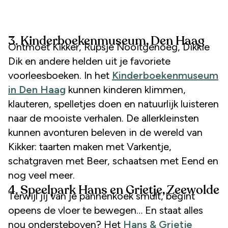
3. Kinderboekenmuseum, Den Haag
Ontmoet Kikker, Rupsje Nooitgenoeg, Dikkie
Dik en andere helden uit je favoriete
voorleesboeken. In het
Kinderboekenmuseum
in Den Haag
kunnen kinderen klimmen,
klauteren, spelletjes doen en natuurlijk luisteren
naar de mooiste verhalen. De allerkleinsten
kunnen avonturen beleven in de wereld van
Kikker: taarten maken met Varkentje,
schatgraven met Beer, schaatsen met Eend en
nog veel meer.
4. Speelpark Hans en Grietje, Zeewolde
Terwijl jij van je pannenkoek smult, begint
opeens de vloer te bewegen… En staat alles
nou ondersteboven? Het
Hans & Grietje