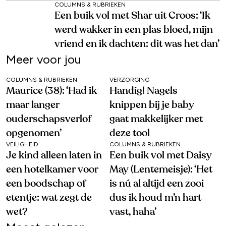
COLUMNS & RUBRIEKEN
Een buik vol met Shar uit Croos: ‘Ik
werd wakker in een plas bloed, mijn
vriend en ik dachten: dit was het dan’
Meer voor jou
COLUMNS & RUBRIEKEN
VERZORGING
Maurice (38): ‘Had ik
Handig! Nagels
maar langer
knippen bij je baby
ouderschapsverlof
gaat makkelijker met
opgenomen’
deze tool
VEILIGHEID
COLUMNS & RUBRIEKEN
Je kind alleen laten in
Een buik vol met Daisy
een hotelkamer voor
May (Lentemeisje): ‘Het
een boodschap of
is nú al altijd een zooi
etentje: wat zegt de
dus ik houd m’n hart
wet?
vast, haha’