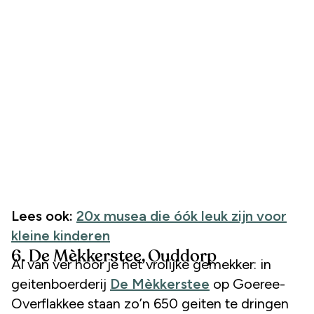
Lees ook:
20x musea die óók leuk zijn voor
kleine kinderen
6. De Mèkkerstee, Ouddorp
Al van ver hoor je het vrolijke gemekker: in
geitenboerderij
De Mèkkerstee
op Goeree-
Overflakkee staan zo’n 650 geiten te dringen