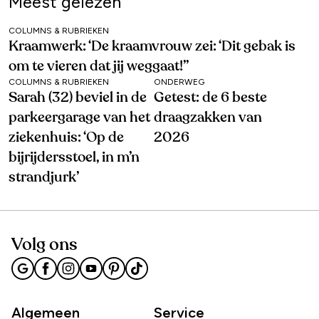
Meest gelezen
COLUMNS & RUBRIEKEN
Kraamwerk: ‘De kraamvrouw zei: ‘Dit gebak is
om te vieren dat jij weggaat!’’
COLUMNS & RUBRIEKEN
ONDERWEG
Sarah (32) beviel in de
Getest: de 6 beste
parkeergarage van het
draagzakken van
ziekenhuis: ‘Op de
2026
bijrijdersstoel, in m’n
strandjurk’
Volg ons
Algemeen
Service