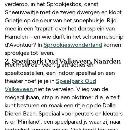
verderop, in het Sprookjesbos, danst
Sneeuwwitje met de zeven dwergen en klopt
Grietje op de deur van het snoephuisje. Rijd
mee in een ‘traprat’ over het dorpsplein van
Hamelen – en wie durft in het schommelschip
d’Avontuur? In
Sprookjeswonderland
komen
sprookjes tot leven.
2. Speelpark Oud Valkeveen, Naarden
Met meer dan veertig attracties en
speeltoestellen, een indoor speelhal en een
theater hoef je je in
Speelpark Oud
Valkeveen
niet te vervelen. Vlieg van de
megaglijbaan, stap in een oldtimer die je zelf
kunt besturen en maak een ritje op de Dolle
Dieren Baan. Speciaal voor peuters en kleuters
is er ‘Miniland’, een speelparadijs waar zij naar
hartenlust kunnen spelen. Ook heeft het park