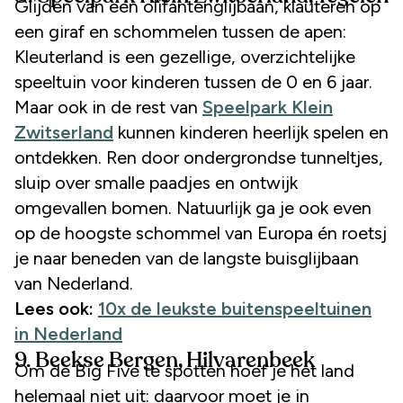
Glijden van een olifantenglijbaan, klauteren op
een giraf en schommelen tussen de apen:
Kleuterland is een gezellige, overzichtelijke
speeltuin voor kinderen tussen de 0 en 6 jaar.
Maar ook in de rest van
Speelpark Klein
Zwitserland
kunnen kinderen heerlijk spelen en
ontdekken. Ren door ondergrondse tunneltjes,
sluip over smalle paadjes en ontwijk
omgevallen bomen. Natuurlijk ga je ook even
op de hoogste schommel van Europa én roetsj
je naar beneden van de langste buisglijbaan
van Nederland.
Lees ook:
10x de leukste buitenspeeltuinen
in Nederland
9. Beekse Bergen, Hilvarenbeek
Om de Big Five te spotten hoef je het land
helemaal niet uit: daarvoor moet je in