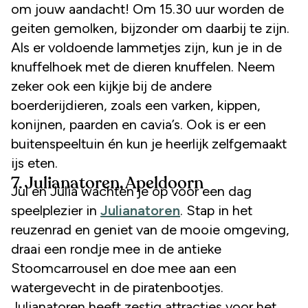
om jouw aandacht! Om 15.30 uur worden de
geiten gemolken, bijzonder om daarbij te zijn.
Als er voldoende lammetjes zijn, kun je in de
knuffelhoek met de dieren knuffelen. Neem
zeker ook een kijkje bij de andere
boerderijdieren, zoals een varken, kippen,
konijnen, paarden en cavia’s. Ook is er een
buitenspeeltuin én kun je heerlijk zelfgemaakt
ijs eten.
7. Julianatoren, Apeldoorn
Jul en Julia wachten je op voor een dag
speelplezier in
Julianatoren
. Stap in het
reuzenrad en geniet van de mooie omgeving,
draai een rondje mee in de antieke
Stoomcarrousel en doe mee aan een
watergevecht in de piratenbootjes.
Julianatoren heeft zestig attracties voor het