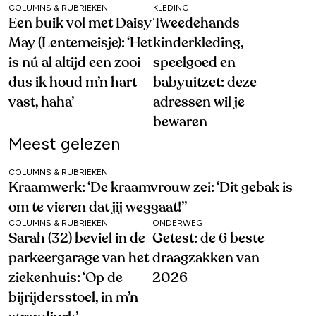
COLUMNS & RUBRIEKEN
KLEDING
Een buik vol met Daisy
Tweedehands
May (Lentemeisje): ‘Het
kinderkleding,
is nú al altijd een zooi
speelgoed en
dus ik houd m’n hart
babyuitzet: deze
vast, haha’
adressen wil je
bewaren
Meest gelezen
COLUMNS & RUBRIEKEN
Kraamwerk: ‘De kraamvrouw zei: ‘Dit gebak is
om te vieren dat jij weggaat!’’
COLUMNS & RUBRIEKEN
ONDERWEG
Sarah (32) beviel in de
Getest: de 6 beste
parkeergarage van het
draagzakken van
ziekenhuis: ‘Op de
2026
bijrijdersstoel, in m’n