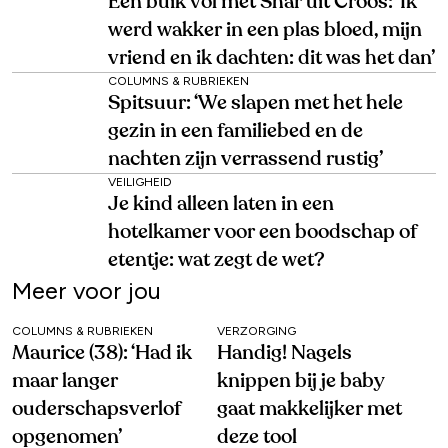
Een buik vol met Shar uit Croos: ‘Ik
werd wakker in een plas bloed, mijn
vriend en ik dachten: dit was het dan’
COLUMNS & RUBRIEKEN
Spitsuur: ‘We slapen met het hele
gezin in een familiebed en de
nachten zijn verrassend rustig’
VEILIGHEID
Je kind alleen laten in een
hotelkamer voor een boodschap of
etentje: wat zegt de wet?
Meer voor jou
COLUMNS & RUBRIEKEN
VERZORGING
Maurice (38): ‘Had ik
Handig! Nagels
maar langer
knippen bij je baby
ouderschapsverlof
gaat makkelijker met
opgenomen’
deze tool