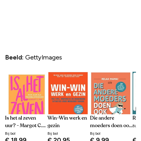
Beeld:
GettyImages
Is het al zeven
Win-Win werk en
Die andere
Rel
uur? - Margot C.
gezin
moeders doen ook
Bij
b
Pol
maar wat
Bij
bol
Bij
bol
Bij
bol
€ 18,99
€ 20,95
€ 9,99
€ 1