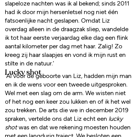
slapeloze nachten was ik al bekend; sinds 2011
had ik door mijn hersenletsel nog niet één
fatsoenlijke nacht geslapen. Omdat Liz
overdag alleen in de draagzak sliep, wandelde
ik tot haar eerste verjaardag elke dag een flink
aantal kilometer per dag met haar. Zalig! Zo
kreeg zij haar slaapjes en vond ik mijn rust en
stilte in de natuur.’
Lucky shot
‘Al voor de geboorte van Liz, hadden mijn man
en ik de wens voor een tweede uitgesproken.
Wel met een slag om de arm. We wisten niet
of het nog een keer zou lukken en of ik het wel
zou trekken. De arts die we in december 2019
spraken, vertelde ons dat Liz echt een
lucky
shot
was en dat we rekening moesten houden
met een langdurig traject. We besloten een