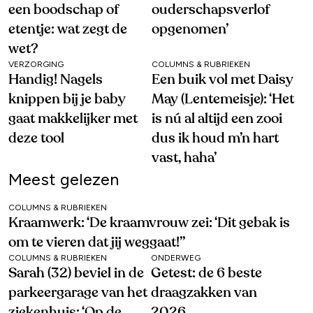
een boodschap of
ouderschapsverlof
etentje: wat zegt de
opgenomen’
wet?
VERZORGING
COLUMNS & RUBRIEKEN
Handig! Nagels
Een buik vol met Daisy
knippen bij je baby
May (Lentemeisje): ‘Het
gaat makkelijker met
is nú al altijd een zooi
deze tool
dus ik houd m’n hart
vast, haha’
Meest gelezen
COLUMNS & RUBRIEKEN
Kraamwerk: ‘De kraamvrouw zei: ‘Dit gebak is
om te vieren dat jij weggaat!’’
COLUMNS & RUBRIEKEN
ONDERWEG
Sarah (32) beviel in de
Getest: de 6 beste
parkeergarage van het
draagzakken van
ziekenhuis: ‘Op de
2026