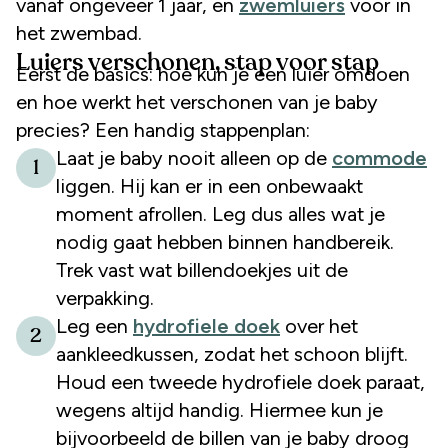
vanaf ongeveer 1 jaar, en
zwemluiers
voor in
het zwembad.
Luiers verschonen, stap voor stap
Eerst de basics: hoe kun je een luier omdoen
en hoe werkt het verschonen van je baby
precies? Een handig stappenplan:
Laat je baby nooit alleen op de
commode
1
liggen. Hij kan er in een onbewaakt
moment afrollen. Leg dus alles wat je
nodig gaat hebben binnen handbereik.
Trek vast wat billendoekjes uit de
verpakking.
Leg een
hydrofiele doek
over het
2
aankleedkussen, zodat het schoon blijft.
Houd een tweede hydrofiele doek paraat,
wegens altijd handig. Hiermee kun je
bijvoorbeeld de billen van je baby droog