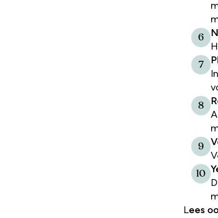
m
m
N
6
H
P
7
I
v
R
8
A
m
V
9
V
Y
10
D
m
Lees o