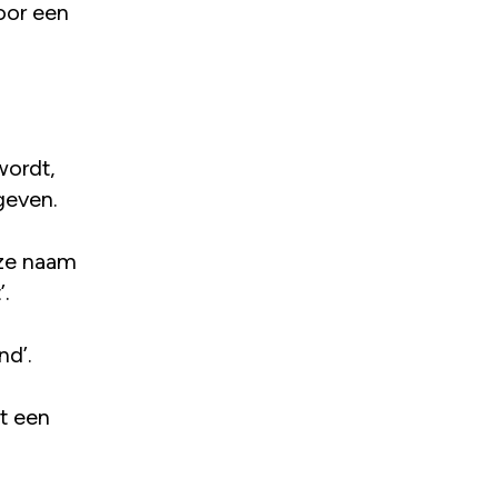
oor een
wordt,
geven.
eze naam
’.
nd’.
t een