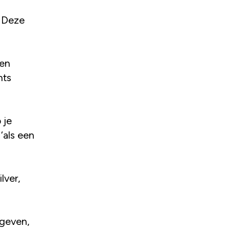
. Deze
een
hts
 je
‘als een
lver,
egeven,