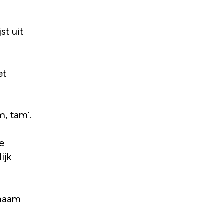
st uit
et
m, tam’.
je
ijk
snaam