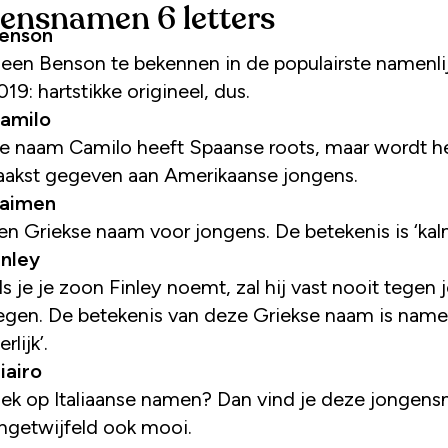
ensnamen 6 letters
enson
een Benson te bekennen in de populairste namenlij
019: hartstikke origineel, dus.
amilo
e naam Camilo heeft Spaanse roots, maar wordt h
aakst gegeven aan Amerikaanse jongens.
aimen
en Griekse naam voor jongens. De betekenis is ‘kal
inley
ls je je zoon Finley noemt, zal hij vast nooit tegen 
iegen. De betekenis van deze Griekse naam is namel
erlijk’.
iairo
ek op Italiaanse namen? Dan vind je deze jongen
ngetwijfeld ook mooi.