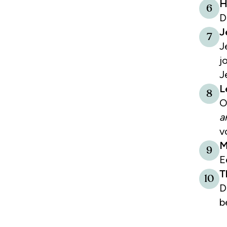
H
6
D
J
7
J
j
Je
L
8
O
a
v
M
9
E
T
10
D
b