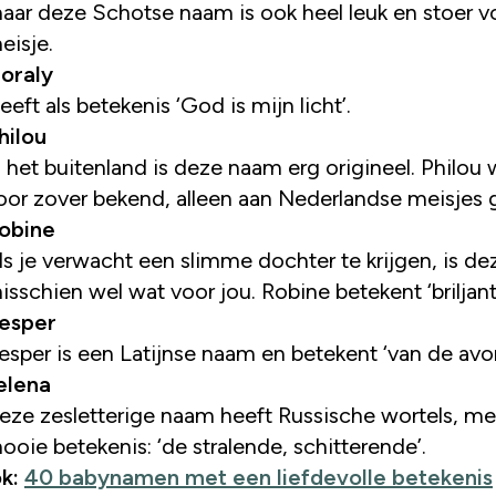
aar deze Schotse naam is ook heel leuk en stoer v
eisje.
oraly
eeft als betekenis ‘God is mijn licht’.
hilou
n het buitenland is deze naam erg origineel. Philou 
oor zover bekend, alleen aan Nederlandse meisjes 
obine
ls je verwacht een slimme dochter te krijgen, is d
isschien wel wat voor jou. Robine betekent ‘briljant
esper
esper is een Latijnse naam en betekent ‘van de avo
elena
eze zesletterige naam heeft Russische wortels, me
ooie betekenis: ‘de stralende, schitterende’.
ok:
40 babynamen met een liefdevolle betekenis