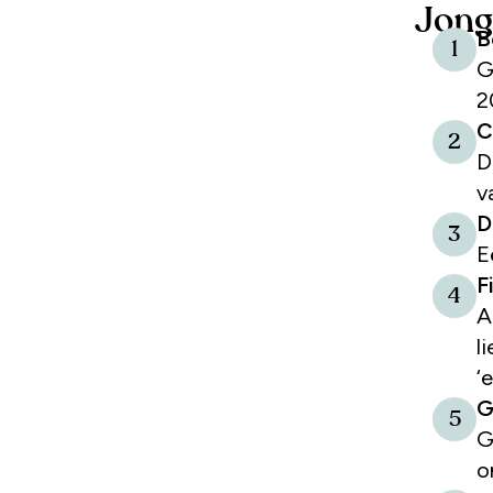
Jong
B
1
G
2
C
2
D
v
D
3
E
F
4
A
l
‘e
G
5
G
o