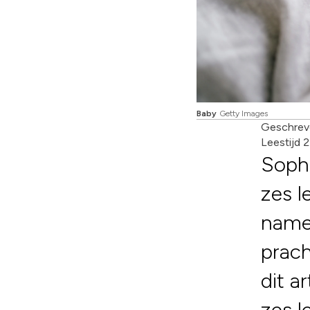
Baby
Getty Images
Geschrev
Leestijd 
Soph
zes l
namen
prach
dit a
zes l