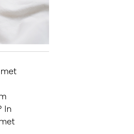
 met
am
? In
 met