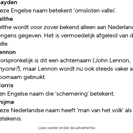
ayden
eze Engelse naam betekent ‘omsloten vallei’.
elthe
elthe wordt voor zover bekend alleen aan Nederlan
ongens gegeven. Het is vermoedelijk afgeleid van
lle.
ennon
orspronkelijk is dit een achternaam (John Lennon,
nyone?
), maar Lennon wordt nu ook steeds vaker a
oornaam gebruikt.
orris
en Engelse naam die ‘schemering’ betekent.
hijme
eze Nederlandse naam heeft ‘man van het volk’ als
etekenis.
Lees verder onder de advertentie