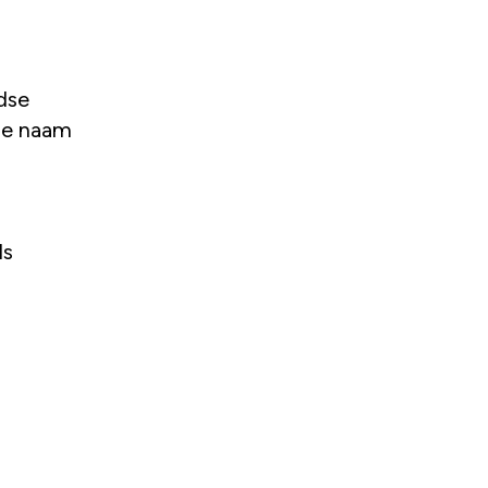
dse
 de naam
ls