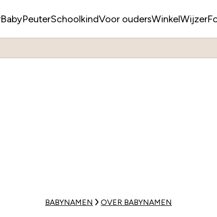
r
Baby
Peuter
Schoolkind
Voor ouders
WinkelWijzer
F
BABYNAMEN
OVER BABYNAMEN