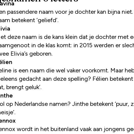
avina
en passendere naam voor je dochter kan bijna niet
aam betekent ‘geliefd’.
livia
et deze naam is de kans klein dat je dochter met 
aamgenoot in de klas komt: in 2015 werden er slec
wee Elivia’s geboren.
élien
eline is een naam die wel vaker voorkomt. Maar heb
eleens gedacht aan deze spelling? Félien betekent 
at, brengt geluk’.
inthe
ol op Nederlandse namen? Jinthe betekent ‘puur, zi
eisje’.
ennox
ennox wordt in het buitenland vaak aan jongens g