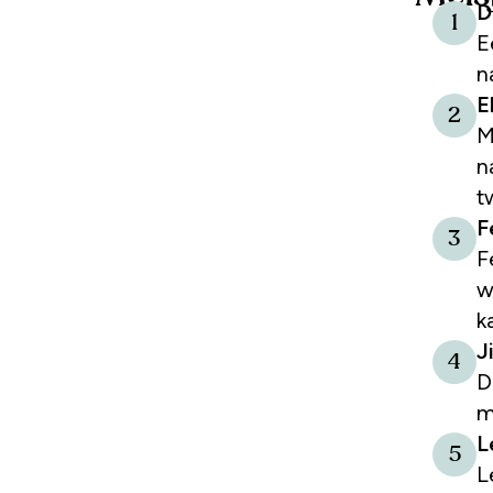
D
1
E
n
E
2
M
n
t
F
3
F
w
k
J
4
D
m
L
5
L