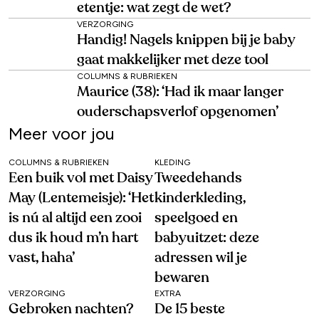
etentje: wat zegt de wet?
VERZORGING
Handig! Nagels knippen bij je baby
gaat makkelijker met deze tool
COLUMNS & RUBRIEKEN
Maurice (38): ‘Had ik maar langer
ouderschapsverlof opgenomen’
Meer voor jou
COLUMNS & RUBRIEKEN
KLEDING
Een buik vol met Daisy
Tweedehands
May (Lentemeisje): ‘Het
kinderkleding,
is nú al altijd een zooi
speelgoed en
dus ik houd m’n hart
babyuitzet: deze
vast, haha’
adressen wil je
bewaren
VERZORGING
EXTRA
Gebroken nachten?
De 15 beste