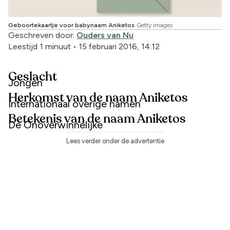
Geboortekaartje voor babynaam Aniketos
Getty images
Geschreven door:
Ouders van Nu
Leestijd 1 minuut
•
15 februari 2016, 14:12
Geslacht
Jongen
Herkomst van de naam Aniketos
Internationaal overige namen
Betekenis van de naam Aniketos
De Onoverwinnelijke
Lees verder onder de advertentie