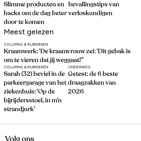
Slimme producten en
bevallingstips van
hacks om de dag beter
verloskundigen
door te komen
Meest gelezen
COLUMNS & RUBRIEKEN
Kraamwerk: ‘De kraamvrouw zei: ‘Dit gebak is
om te vieren dat jij weggaat!’’
COLUMNS & RUBRIEKEN
ONDERWEG
Sarah (32) beviel in de
Getest: de 6 beste
parkeergarage van het
draagzakken van
ziekenhuis: ‘Op de
2026
bijrijdersstoel, in m’n
strandjurk’
Volg ons