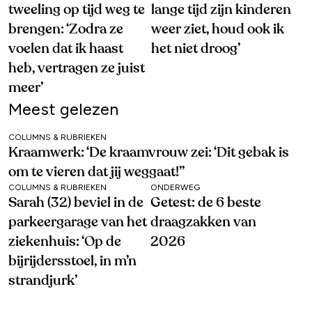
tweeling op tijd weg te
lange tijd zijn kinderen
brengen: ‘Zodra ze
weer ziet, houd ook ik
voelen dat ik haast
het niet droog’
heb, vertragen ze juist
meer’
Meest gelezen
COLUMNS & RUBRIEKEN
Kraamwerk: ‘De kraamvrouw zei: ‘Dit gebak is
om te vieren dat jij weggaat!’’
COLUMNS & RUBRIEKEN
ONDERWEG
Sarah (32) beviel in de
Getest: de 6 beste
parkeergarage van het
draagzakken van
ziekenhuis: ‘Op de
2026
bijrijdersstoel, in m’n
strandjurk’