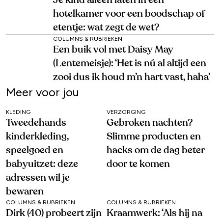
Je kind alleen laten in een
hotelkamer voor een boodschap of
etentje: wat zegt de wet?
COLUMNS & RUBRIEKEN
Een buik vol met Daisy May
(Lentemeisje): ‘Het is nú al altijd een
zooi dus ik houd m’n hart vast, haha’
Meer voor jou
KLEDING
VERZORGING
Tweedehands
Gebroken nachten?
kinderkleding,
Slimme producten en
speelgoed en
hacks om de dag beter
babyuitzet: deze
door te komen
adressen wil je
bewaren
COLUMNS & RUBRIEKEN
COLUMNS & RUBRIEKEN
Dirk (40) probeert zijn
Kraamwerk: ‘Als hij na