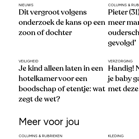
NIEUWS
COLUMNS & RUB
Dit vergroot volgens
Pieter (3
onderzoek de kans op een
meer ma
zoon of dochter
oudersc
gevolgd’
VEILIGHEID
VERZORGING
Je kind alleen laten in een
Handig! N
hotelkamer voor een
je baby g
boodschap of etentje: wat
met deze
zegt de wet?
Meer voor jou
COLUMNS & RUBRIEKEN
KLEDING