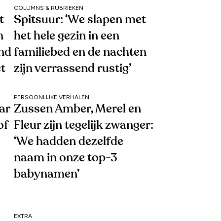
COLUMNS & RUBRIEKEN
t
Spitsuur: ‘We slapen met
n
het hele gezin in een
end
familiebed en de nachten
et
zijn verrassend rustig’
PERSOONLIJKE VERHALEN
ar
Zussen Amber, Merel en
of
Fleur zijn tegelijk zwanger:
‘We hadden dezelfde
naam in onze top-3
babynamen’
EXTRA