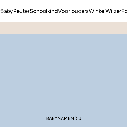
r
Baby
Peuter
Schoolkind
Voor ouders
WinkelWijzer
F
BABYNAMEN
J