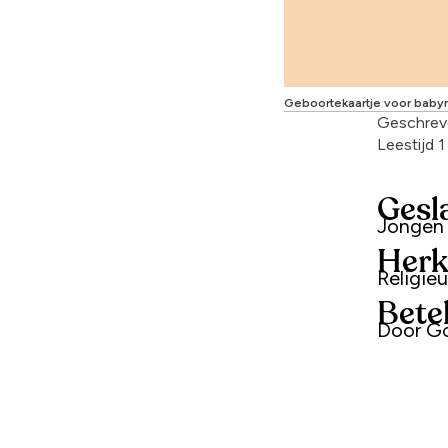
Geboortekaartje voor baby
Geschrev
Leestijd 
Gesl
Jongen
Herk
Religie
Bete
Door G