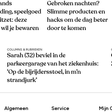
ands
Gebroken nachten?
ding, speelgoed
Slimme producten en
tzet: deze
hacks om de dag beter
wil je bewaren
door te komen
COLUMNS & RUBRIEKEN
Sarah (32) beviel in de
parkeergarage van het ziekenhuis:
‘Op de bijrijdersstoel, in m’n
strandjurk’
Algemeen
Service
Mijn