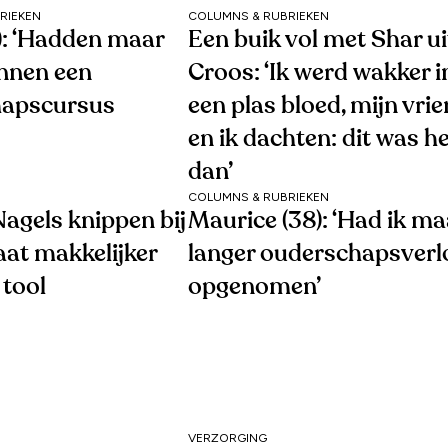
RIEKEN
COLUMNS & RUBRIEKEN
1): ‘Hadden maar
Een buik vol met Shar ui
nnen een
Croos: ‘Ik werd wakker i
hapscursus
een plas bloed, mijn vri
en ik dachten: dit was h
dan’
COLUMNS & RUBRIEKEN
agels knippen bij
Maurice (38): ‘Had ik ma
aat makkelijker
langer ouderschapsverl
 tool
opgenomen’
VERZORGING