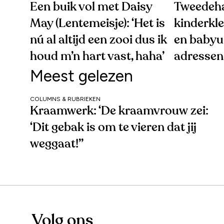
Een buik vol met Daisy
Tweedeh
May (Lentemeisje): ‘Het is
kinderkle
nú al altijd een zooi dus ik
en babyui
houd m’n hart vast, haha’
adressen 
Meest gelezen
COLUMNS & RUBRIEKEN
Kraamwerk: ‘De kraamvrouw zei:
‘Dit gebak is om te vieren dat jij
weggaat!’’
Volg ons