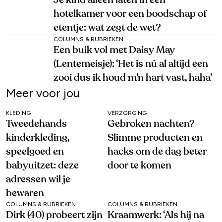
Je kind alleen laten in een
hotelkamer voor een boodschap of
etentje: wat zegt de wet?
COLUMNS & RUBRIEKEN
Een buik vol met Daisy May
(Lentemeisje): ‘Het is nú al altijd een
zooi dus ik houd m’n hart vast, haha’
Meer voor jou
KLEDING
VERZORGING
Tweedehands
Gebroken nachten?
kinderkleding,
Slimme producten en
speelgoed en
hacks om de dag beter
babyuitzet: deze
door te komen
adressen wil je
bewaren
COLUMNS & RUBRIEKEN
COLUMNS & RUBRIEKEN
Dirk (40) probeert zijn
Kraamwerk: ‘Als hij na