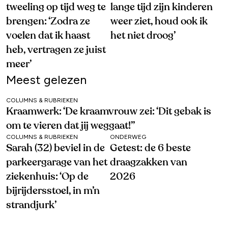
tweeling op tijd weg te
lange tijd zijn kinderen
brengen: ‘Zodra ze
weer ziet, houd ook ik
voelen dat ik haast
het niet droog’
heb, vertragen ze juist
meer’
Meest gelezen
COLUMNS & RUBRIEKEN
Kraamwerk: ‘De kraamvrouw zei: ‘Dit gebak is
om te vieren dat jij weggaat!’’
COLUMNS & RUBRIEKEN
ONDERWEG
Sarah (32) beviel in de
Getest: de 6 beste
parkeergarage van het
draagzakken van
ziekenhuis: ‘Op de
2026
bijrijdersstoel, in m’n
strandjurk’