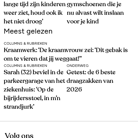
lange tijd zijn kinderen
gymschoenen die je
weer ziet, houd ook ik
nu alvast wilt inslaan
het niet droog’
voor je kind
Meest gelezen
COLUMNS & RUBRIEKEN
Kraamwerk: ‘De kraamvrouw zei: ‘Dit gebak is
om te vieren dat jij weggaat!’’
COLUMNS & RUBRIEKEN
ONDERWEG
Sarah (32) beviel in de
Getest: de 6 beste
parkeergarage van het
draagzakken van
ziekenhuis: ‘Op de
2026
bijrijdersstoel, in m’n
strandjurk’
Volg ons