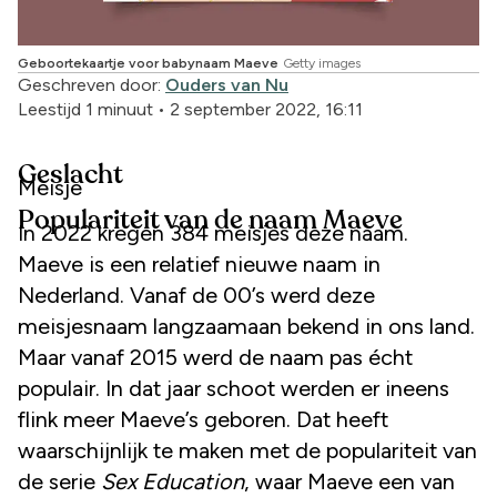
Geboortekaartje voor babynaam Maeve
Getty images
Geschreven door:
Ouders van Nu
Leestijd 1 minuut
•
2 september 2022, 16:11
Geslacht
Meisje
Populariteit van de naam Maeve
In 2022 kregen 384 meisjes deze naam.
Maeve is een relatief nieuwe naam in
Nederland. Vanaf de 00’s werd deze
meisjesnaam langzaamaan bekend in ons land.
Maar vanaf 2015 werd de naam pas écht
populair. In dat jaar schoot werden er ineens
flink meer Maeve’s geboren. Dat heeft
waarschijnlijk te maken met de populariteit van
de serie
Sex Education
, waar Maeve een van