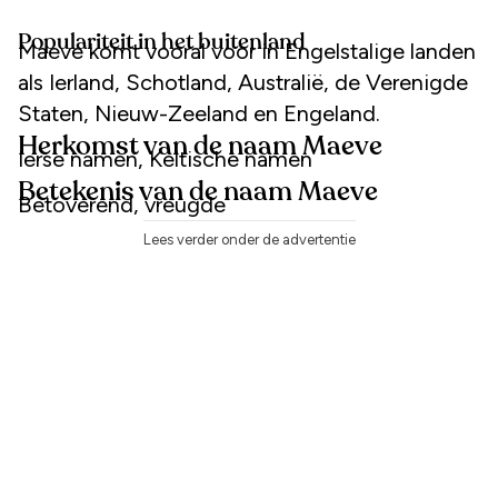
Populariteit in het buitenland
Maeve komt vooral voor in Engelstalige landen
als Ierland, Schotland, Australië, de Verenigde
Staten, Nieuw-Zeeland en Engeland.
Herkomst van de naam Maeve
Ierse namen, Keltische namen
Betekenis van de naam Maeve
Betoverend, vreugde
Lees verder onder de advertentie