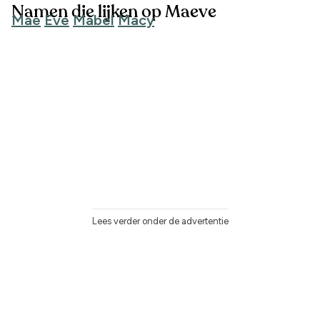
Namen die lijken op Maeve
Mae
Eve
Mabel
Macy
Lees verder onder de advertentie