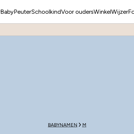
r
Baby
Peuter
Schoolkind
Voor ouders
WinkelWijzer
F
BABYNAMEN
M