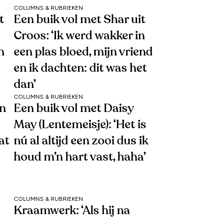
COLUMNS & RUBRIEKEN
t
Een buik vol met Shar uit
Croos: ‘Ik werd wakker in
n
een plas bloed, mijn vriend
en ik dachten: dit was het
dan’
COLUMNS & RUBRIEKEN
en
Een buik vol met Daisy
May (Lentemeisje): ‘Het is
at
nú al altijd een zooi dus ik
houd m’n hart vast, haha’
COLUMNS & RUBRIEKEN
Kraamwerk: ‘Als hij na