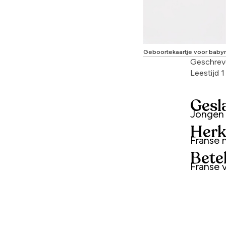
Geboortekaartje voor baby
Geschrev
Leestijd 
Gesl
Jongen
Herk
Franse
Bete
Franse 