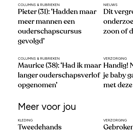
COLUMNS & RUBRIEKEN
NIEUWS
Pieter (31): ‘Hadden maar
Dit vergr
meer mannen een
onderzoe
ouderschapscursus
zoon of 
gevolgd’
COLUMNS & RUBRIEKEN
VERZORGING
Maurice (38): ‘Had ik maar
Handig! N
langer ouderschapsverlof
je baby g
opgenomen’
met deze
Meer voor jou
KLEDING
VERZORGING
Tweedehands
Gebroken