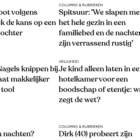
COLUMNS & RUBRIEKEN
oot volgens
Spitsuur: ‘We slapen me
k de kans op een
het hele gezin in een
dochter
familiebed en de nachte
zijn verrassend rustig’
VEILIGHEID
agels knippen bij
Je kind alleen laten in e
aat makkelijker
hotelkamer voor een
 tool
boodschap of etentje: w
zegt de wet?
COLUMNS & RUBRIEKEN
 nachten?
Dirk (40) probeert zijn