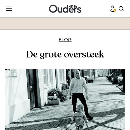
BLOG
De grote oversteek