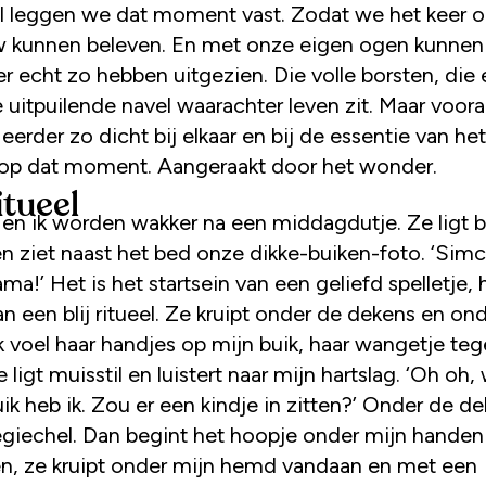
l leggen we dat moment vast. Zodat we het keer o
 kunnen beleven. En met onze eigen ogen kunnen
er echt zo hebben uitgezien. Die volle borsten, di
e uitpuilende navel waarachter leven zit. Maar voor
 eerder zo dicht bij elkaar en bij de essentie van he
 op dat moment. Aangeraakt door het wonder.
ritueel
en ik worden wakker na een middagdutje. Ze ligt 
n ziet naast het bed onze dikke-buiken-foto. ‘Simc
ma!’ Het is het startsein van een geliefd spelletje, 
n een blij ritueel. Ze kruipt onder de dekens en on
Ik voel haar handjes op mijn buik, haar wangetje te
e ligt muisstil en luistert naar mijn hartslag. ‘Oh oh
ik heb ik. Zou er een kindje in zitten?’ Onder de d
gegiechel. Dan begint het hoopje onder mijn handen
, ze kruipt onder mijn hemd vandaan en met een