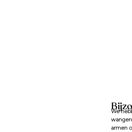
Bijz
We hebben hem bijna allemaal. Die foto van jezelf met blozende
wangen 
armen o