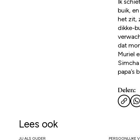
Ik schi
buik, en
het zit,
dikke-bu
verwacht
dat mom
Muriel e
Simcha 
papa’s b
Delen:
Lees ook
JIJ ALS OUDER
PERSOONLIJKE 