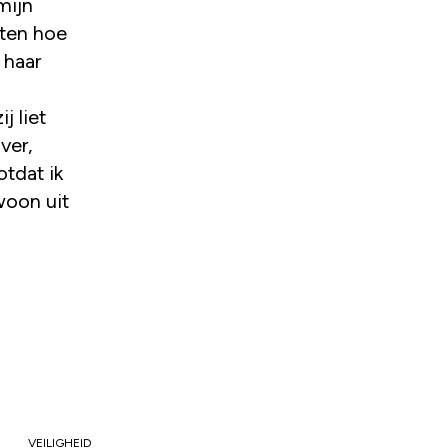
mijn
eten hoe
 haar
j liet
ver,
otdat ik
woon uit
VEILIGHEID