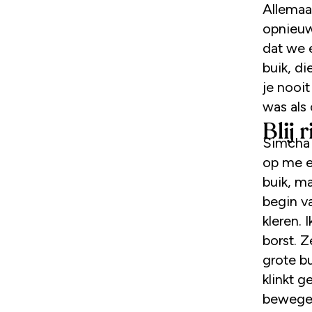
Allemaa
opnieuw
dat we 
buik, di
je nooit
was als
Blij 
Simcha 
op me e
buik, ma
begin va
kleren. 
borst. Z
grote bu
klinkt 
bewegen