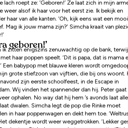
e lach roept ze: ‘Geboren!’ Ze laat zich in mijn arm
e weer alsof ik haar voor het eerst zie. Ik bekijk en
r haar van alle kanten. ‘Oh, kijk eens wat een mooi
ef. Mag ik jouw mama zijn?’ Simcha kraait van plezi
!’
ra geboren!’
 ik zitten enigszins zenuwachtig op de bank, terwij
et haar poppen speelt. ‘Dit is papa, dat is mama en
’ Een babypop met blauwe kleren wordt omgedoop
ijn grote stiefzoon van vijftien, die bij ons woont. 
navond zijn eerste schoolfeest, in de Escape in
am. Wij vinden het spannender dan hij. Peter gaa
weer ophalen. No way dat hij hem ’s avonds laat all
 laat dwalen. Simcha legt de pop die Rinke moet
llen in haar poppenwagen en dekt hem toe. ‘Weltru
 Het dekentje wordt weer weggetrokken. ‘Lekker ge