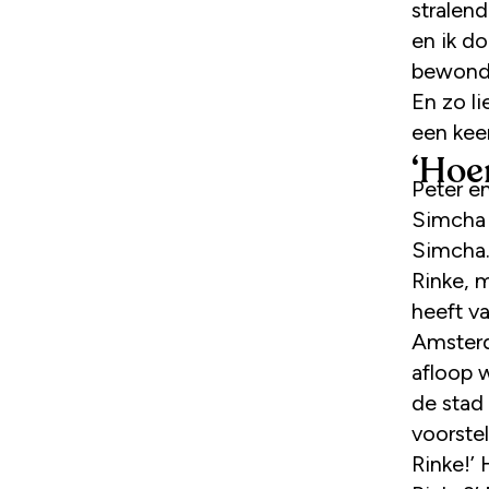
stralend
en ik do
bewonde
En zo li
een keer
‘Hoe
Peter en
Simcha m
Simcha.
Rinke, m
heeft va
Amsterd
afloop 
de stad
voorste
Rinke!’