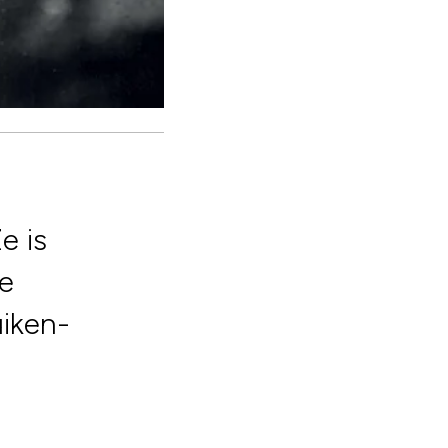
e is
ze
uiken-