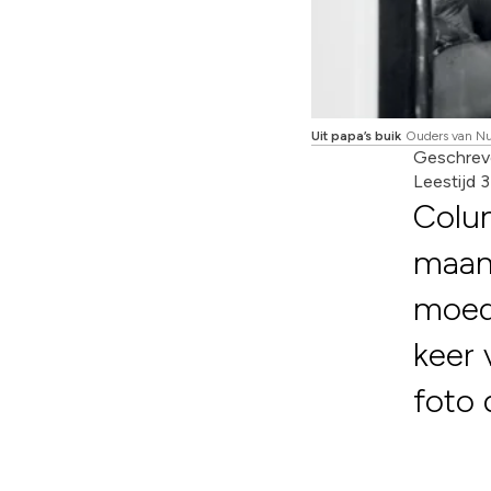
Uit papa’s buik
Ouders van Nu
Geschrev
Leestijd 
Colum
maand
moede
keer 
foto 