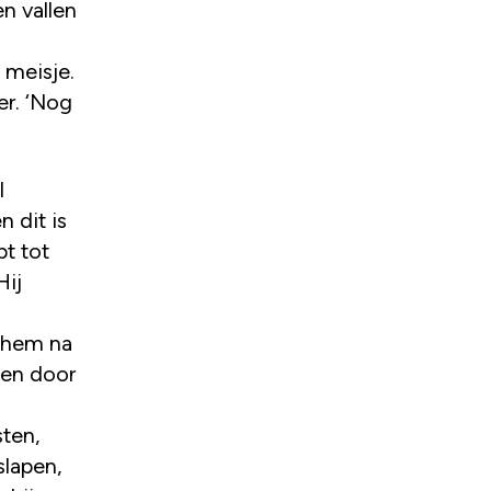
en vallen
 meisje.
er. ‘Nog
l
 dit is
t tot
Hij
t hem na
een door
sten,
slapen,