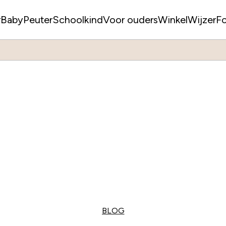
r
Baby
Peuter
Schoolkind
Voor ouders
WinkelWijzer
F
BLOG