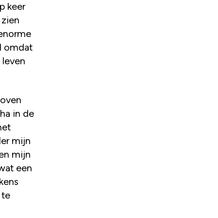
p keer
 zien
e enorme
al omdat
t leven
boven
ha in de
het
der mijn
gen mijn
, wat een
ekens
 te