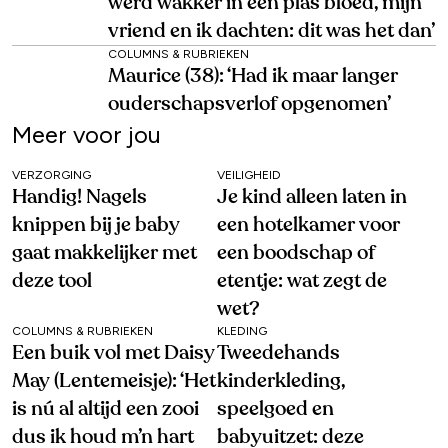
werd wakker in een plas bloed, mijn
vriend en ik dachten: dit was het dan’
COLUMNS & RUBRIEKEN
Maurice (38): ‘Had ik maar langer
ouderschapsverlof opgenomen’
Meer voor jou
VERZORGING
VEILIGHEID
Handig! Nagels
Je kind alleen laten in
knippen bij je baby
een hotelkamer voor
gaat makkelijker met
een boodschap of
deze tool
etentje: wat zegt de
wet?
COLUMNS & RUBRIEKEN
KLEDING
Een buik vol met Daisy
Tweedehands
May (Lentemeisje): ‘Het
kinderkleding,
is nú al altijd een zooi
speelgoed en
dus ik houd m’n hart
babyuitzet: deze