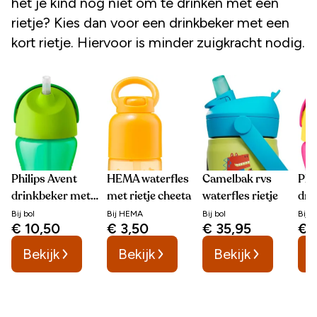
het je kind nog niet om te drinken met een
rietje? Kies dan voor een drinkbeker met een
kort rietje. Hiervoor is minder zuigkracht nodig.
Philips Avent
HEMA waterfles
Camelbak rvs
Phi
drinkbeker met
met rietje cheeta
waterfles rietje
dri
rietje
riet
Bij
bol
Bij
HEMA
Bij
bol
Bij
b
€ 10,50
€ 3,50
€ 35,95
€ 
Bekijk
Bekijk
Bekijk
B