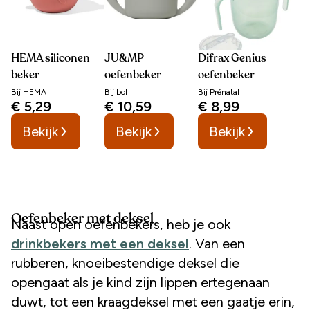
HEMA siliconen
JU&MP
Difrax Genius
beker
oefenbeker
oefenbeker
Bij
HEMA
Bij
bol
Bij
Prénatal
€ 5,29
€ 10,59
€ 8,99
Bekijk
Bekijk
Bekijk
Oefenbeker met deksel
Naast open oefenbekers, heb je ook
drinkbekers met een deksel
. Van een
rubberen, knoeibestendige deksel die
opengaat als je kind zijn lippen ertegenaan
duwt, tot een kraagdeksel met een gaatje erin,