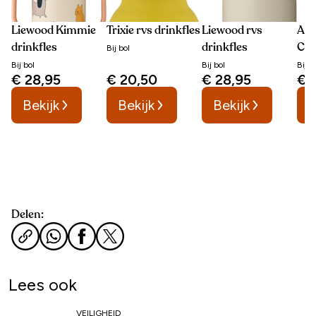
Liewood Kimmie
Trixie rvs drinkfles
Liewood rvs
A Li
drinkfles
drinkfles
Com
Bij
bol
dri
Bij
bol
Bij
bol
Bij
b
€ 28,95
€ 20,50
€ 28,95
€ 
Bekijk
Bekijk
Bekijk
B
Delen:
Lees ook
VEILIGHEID