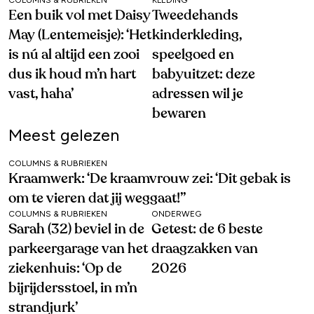
Een buik vol met Daisy
Tweedehands
May (Lentemeisje): ‘Het
kinderkleding,
is nú al altijd een zooi
speelgoed en
dus ik houd m’n hart
babyuitzet: deze
vast, haha’
adressen wil je
bewaren
Meest gelezen
COLUMNS & RUBRIEKEN
Kraamwerk: ‘De kraamvrouw zei: ‘Dit gebak is
om te vieren dat jij weggaat!’’
COLUMNS & RUBRIEKEN
ONDERWEG
Sarah (32) beviel in de
Getest: de 6 beste
parkeergarage van het
draagzakken van
ziekenhuis: ‘Op de
2026
bijrijdersstoel, in m’n
strandjurk’