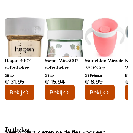
Hegen 360º
Mepal Mio 360°
Munchkin Miracle
Nub
oefenbeker
oefenbeker
360° Cup
Won
Bij
bol
Bij
bol
Bij
Prénatal
Bij
b
€ 31,95
€ 15,94
€ 8,99
€ 
Bekijk
Bekijk
Bekijk
B
Tuitbeker
Veel ouders kiezen na de fles voor een