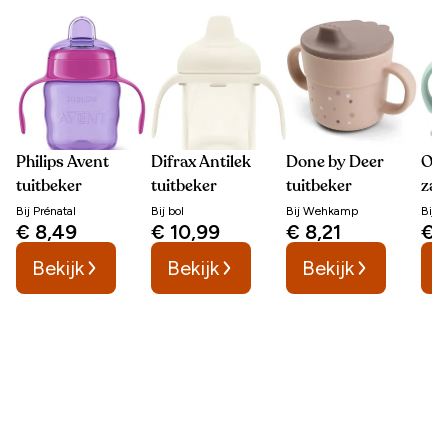
Philips Avent
Difrax Antilek
Done by Deer
OXO
tuitbeker
tuitbeker
tuitbeker
zac
Bij
Prénatal
Bij
bol
Bij
Wehkamp
Bij
b
€ 8,49
€ 10,99
€ 8,21
€ 
Bekijk
Bekijk
Bekijk
B