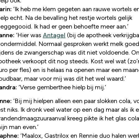
ielp ook.’
arin:
‘Ik heb me klem gegeten aan rauwe wortels e
ielp echt. Na de bevalling het restje wortels gelijk
eggegooid. Ik had er geen behoefte meer aan.’
anne:
‘Hier was
Antagel
(bij de apotheek verkrijgba
ondermiddel. Normaal gesproken werkt melk goe
ijdens de zwangerschap was dit niet voldoende. O
potheek verkoopt dit nog steeds. Kost wel wat (zo’
uro per fles) en is helaas na openen maar een maa
oudbaar, maar voor mij was dit het wel waard.’
andra:
‘Verse gemberthee hielp bij mij.’
nne:
‘Bij mij hielpen alleen een paar slokken cola, v
est niks. Ik dronk veel water op een dag maar als ik 
randendmaagzuuraanval kreeg pikte ik het glas col
ijn man even.’
aphne:
‘Maalox, Gastrilox en Rennie duo halen werk