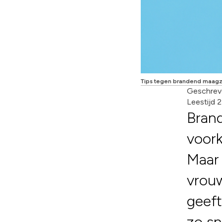
Tips tegen brandend maagz
Geschrev
Leestijd 
Bran
voor
Maar 
vrouw
geeft
zo sn