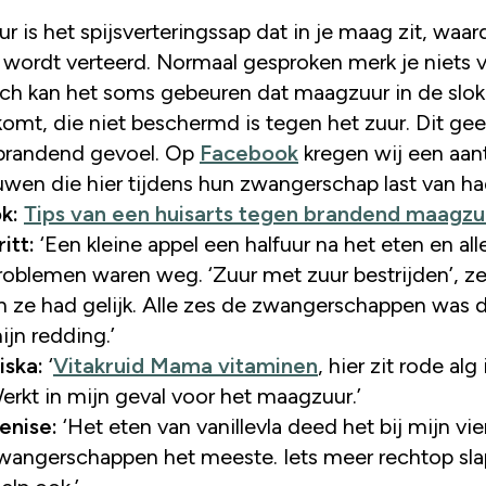
 wordt verteerd. Normaal gesproken merk je niets 
och kan het soms gebeuren dat maagzuur in de slo
komt, die niet beschermd is tegen het zuur. Dit gee
, brandend gevoel. Op
Facebook
kregen wij een aant
uwen die hier tijdens hun zwangerschap last van h
ok
:
Tips van een huisarts tegen brandend maagzu
ritt:
‘Een kleine appel een halfuur na het eten en all
roblemen waren weg. ‘Zuur met zuur bestrijden’, z
n ze had gelijk. Alle zes de zwangerschappen was 
ijn redding.’
iska:
‘
Vitakruid Mama vitaminen
, hier zit rode alg 
erkt in mijn geval voor het maagzuur.’
enise:
‘Het eten van vanillevla deed het bij mijn vie
wangerschappen het meeste. Iets meer rechtop sl