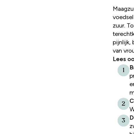
Maagzuur is het spijsverteringssap dat in je maag zit, waardoor het
voedsel
zuur. T
terecht
pijnlijk
van vro
Lees o
B
1
p
e
m
C
2
W
D
3
z