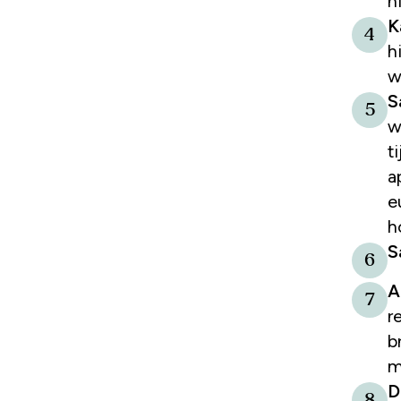
h
K
4
h
w
S
5
w
t
a
e
h
S
6
A
7
r
b
m
D
8