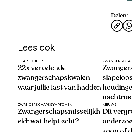
Delen:
Lees ook
JIJ ALS OUDER
ZWANGERSCHA
22x vervelende
Zwanger
zwangerschapskwalen
slapeloos
waar jullie last van hadden
houdingen
nachtrus
ZWANGERSCHAPSSYMPTOMEN
NIEUWS
Zwangerschapsmisselijkh
Dit vergr
eid: wat helpt echt?
onderzoe
zoon of 