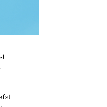
st
.
efst
n