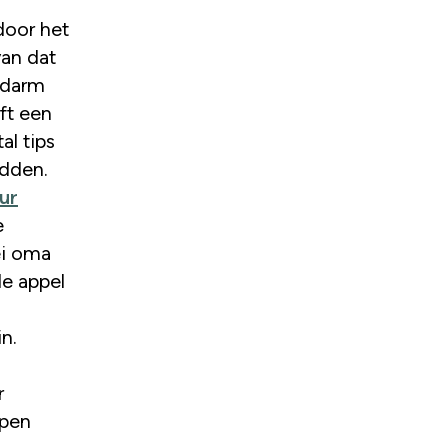
van dat
kdarm
ft een
al tips
adden.
ur
e
ei oma
de appel
in.
r
apen