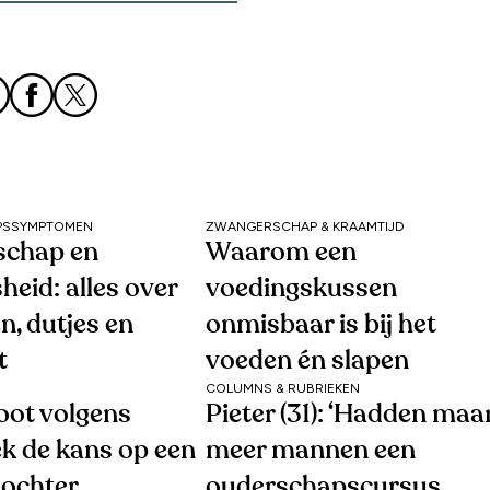
PSSYMPTOMEN
ZWANGERSCHAP & KRAAMTIJD
schap en
Waarom een
heid: alles over
voedingskussen
, dutjes en
onmisbaar is bij het
t
voeden én slapen
COLUMNS & RUBRIEKEN
oot volgens
Pieter (31): ‘Hadden maa
k de kans op een
meer mannen een
dochter
ouderschapscursus