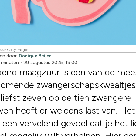
uur
Getty Images
en door:
Danique Beijer
2 minuten
•
29 augustus 2025, 19:00
dend maagzuur is een van de mee
komende zwangerschapskwaaltjes
liefst zeven op de tien zwangere
en heeft er weleens last van. Het
 een vervelend gevoel dat je het li
el mogelijk wilt verhelpen. Hier ee