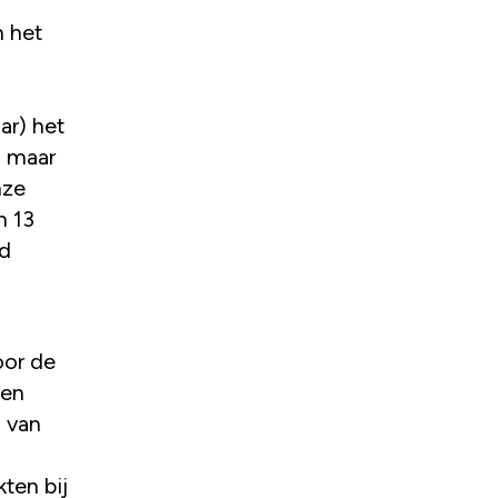
n het
ar) het
d maar
nze
n 13
nd
oor de
een
a van
ten bij