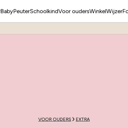
r
Baby
Peuter
Schoolkind
Voor ouders
WinkelWijzer
F
VOOR OUDERS
EXTRA