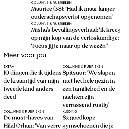
COLUMNS & RUBRIEKEN
Maurice (38): ‘Had ik maar langer
ouderschapsverlof opgenomen’
COLUMNS & RUBRIEKEN
Misha’s bevallingsverhaal: ‘Ik kreeg
op mijn kop van de verloskundige:
‘Focus jij je maar op de weeën’’
Meer voor jou
EXTRA
COLUMNS & RUBRIEKEN
10 dingen die ik tijdens
Spitsuur: ‘We slapen
de kraamtijd van mijn
met het hele gezin in
tweede kind anders
een familiebed en de
deed
nachten zijn
verrassend rustig’
COLUMNS & RUBRIEKEN
KLEDING
De must-haves van
8x goedkope
Hilal Orhan: ‘Van verre
gymschoenen die je