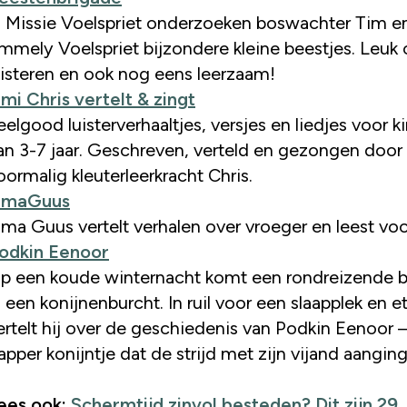
n Missie Voelspriet onderzoeken boswachter Tim e
mmely Voelspriet bijzondere kleine beestjes. Leuk
uisteren en ook nog eens leerzaam!
mi Chris vertelt & zingt
eelgood luisterverhaaltjes, versjes en liedjes voor k
an 3-7 jaar. Geschreven, verteld en gezongen door
oormalig kleuterleerkracht Chris.
maGuus
ma Guus vertelt verhalen over vroeger en leest voo
odkin Eenoor
p een koude winternacht komt een rondreizende b
n een konijnenburcht. In ruil voor een slaapplek en e
ertelt hij over de geschiedenis van Podkin Eenoor 
apper konijntje dat de strijd met zijn vijand aanging
ees ook:
Schermtijd zinvol besteden? Dit zijn 29