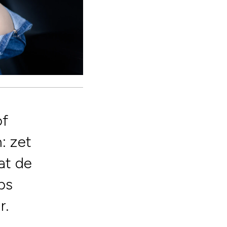
of
: zet
at de
ips
r.