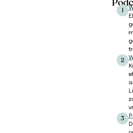
Podc
W
1
E
g
m
g
t
W
2
K
e
i
L
z
v
P
3
D
o