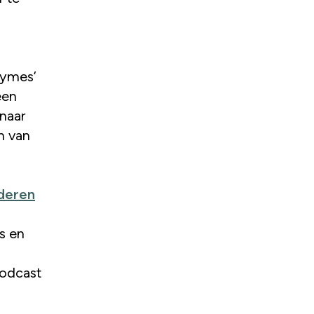
hymes’
een
 naar
n van
nderen
s en
podcast