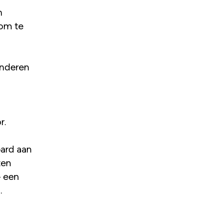
n
 om te
inderen
r.
ard aan
ten
– een
.