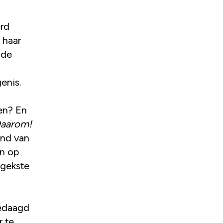
erd
 haar
 de
enis.
en? En
aarom!
end van
en op
 gekste
gedaagd
r te