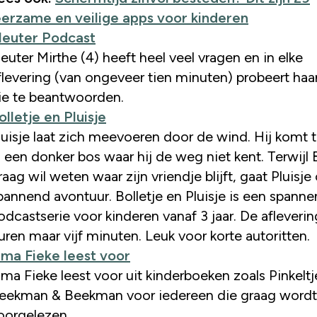
eerzame en veilige apps voor kinderen
leuter Podcast
leuter Mirthe (4) heeft heel veel vragen en in elke
flevering (van ongeveer tien minuten) probeert haa
ie te beantwoorden.
olletje en Pluisje
luisje laat zich meevoeren door de wind. Hij komt 
n een donker bos waar hij de weg niet kent. Terwijl B
raag wil weten waar zijn vriendje blijft, gaat Pluisje
pannend avontuur. Bolletje en Pluisje is een spann
odcastserie voor kinderen vanaf 3 jaar. De afleveri
uren maar vijf minuten. Leuk voor korte autoritten.
ma Fieke leest voor
ma Fieke leest voor uit kinderboeken zoals Pinkeltj
eekman & Beekman voor iedereen die graag wordt
oorgelezen.