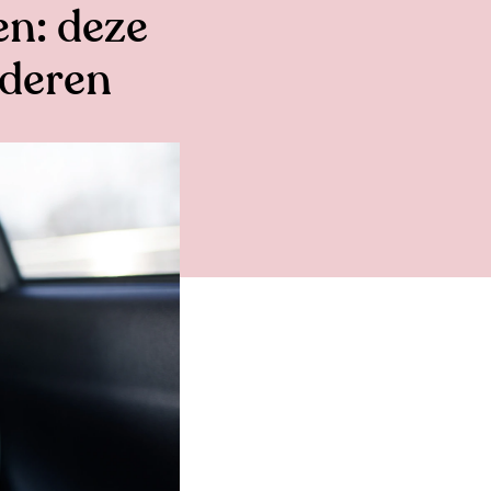
en: deze
nderen