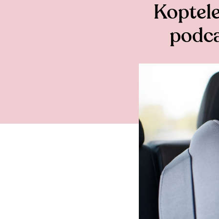
Koptele
podca