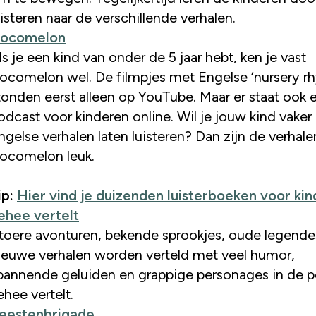
uisteren naar de verschillende verhalen.
ocomelon
ls je een kind van onder de 5 jaar hebt, ken je vast
ocomelon wel. De filmpjes met Engelse ‘nursery r
tonden eerst alleen op YouTube. Maar er staat ook 
odcast voor kinderen online. Wil je jouw kind vaker
ngelse verhalen laten luisteren? Dan zijn de verhale
ocomelon leuk.
ip:
Hier vind je duizenden luisterboeken voor ki
ehee vertelt
toere avonturen, bekende sprookjes, oude legende
ieuwe verhalen worden verteld met veel humor,
pannende geluiden en grappige personages in de 
ehee vertelt.
eestenbrigade