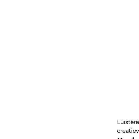
Luisteren naar een podcast prikkelt de fantasie en is goed voor de
creatiev