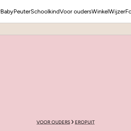
r
Baby
Peuter
Schoolkind
Voor ouders
WinkelWijzer
F
VOOR OUDERS
EROPUIT