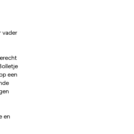
r vader
terecht
olletje
 op een
ende
ngen
e en