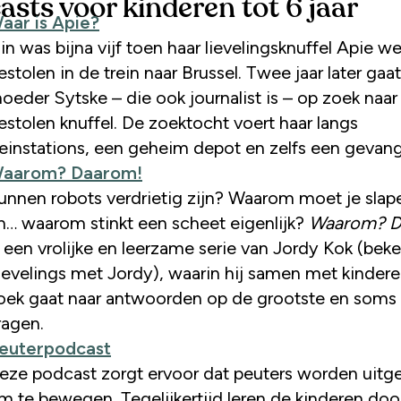
asts voor kinderen tot 6 jaar
aar is Apie?
lin was bijna vijf toen haar lievelingsknuffel Apie w
estolen in de trein naar Brussel. Twee jaar later gaat
oeder Sytske – die ook journalist is – op zoek naar
estolen knuffel. De zoektocht voert haar langs
reinstations, een geheim depot en zelfs een gevang
aarom? Daarom!
unnen robots verdrietig zijn? Waarom moet je slap
h… waarom stinkt een scheet eigenlijk?
Waarom? D
s een vrolijke en leerzame serie van Jordy Kok (bek
ievelings met Jordy), waarin hij samen met kinder
oek gaat naar antwoorden op de grootste en soms
ragen.
euterpodcast
eze podcast zorgt ervoor dat peuters worden uit
m te bewegen. Tegelijkertijd leren de kinderen doo