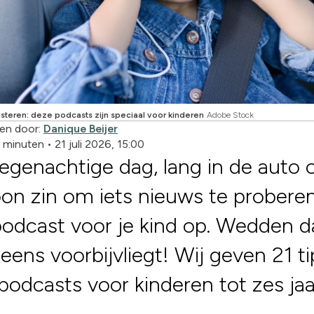
isteren: deze podcasts zijn speciaal voor kinderen
Adobe Stock
en door:
Danique Beijer
4 minuten
•
21 juli 2026, 15:00
egenachtige dag, lang in de auto 
n zin om iets nieuws te proberen
odcast voor je kind op. Wedden d
ineens voorbijvliegt! Wij geven 21 t
podcasts voor kinderen tot zes jaa