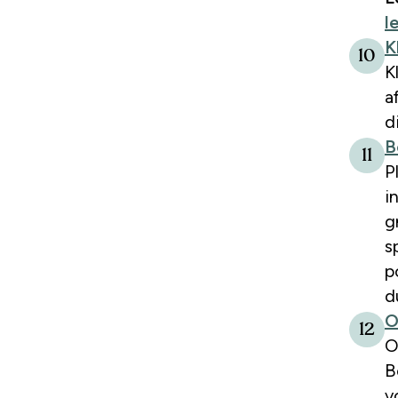
l
K
10
K
a
d
B
11
P
i
g
s
p
d
O
12
O
B
v