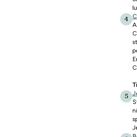
l
C
4
A
C
s
p
E
C
T
J
5
S
n
s
J
B