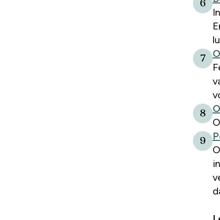
6
I
E
l
O
7
F
v
v
O
8
O
P
9
O
i
v
d
L