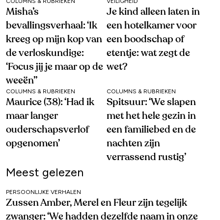
COLUMNS & RUBRIEKEN
VEILIGHEID
Misha’s
Je kind alleen laten in
bevallingsverhaal: ‘Ik
een hotelkamer voor
kreeg op mijn kop van
een boodschap of
de verloskundige:
etentje: wat zegt de
‘Focus jij je maar op de
wet?
weeën’’
COLUMNS & RUBRIEKEN
COLUMNS & RUBRIEKEN
Maurice (38): ‘Had ik
Spitsuur: ‘We slapen
maar langer
met het hele gezin in
ouderschapsverlof
een familiebed en de
opgenomen’
nachten zijn
verrassend rustig’
Meest gelezen
PERSOONLIJKE VERHALEN
Zussen Amber, Merel en Fleur zijn tegelijk
zwanger: ‘We hadden dezelfde naam in onze