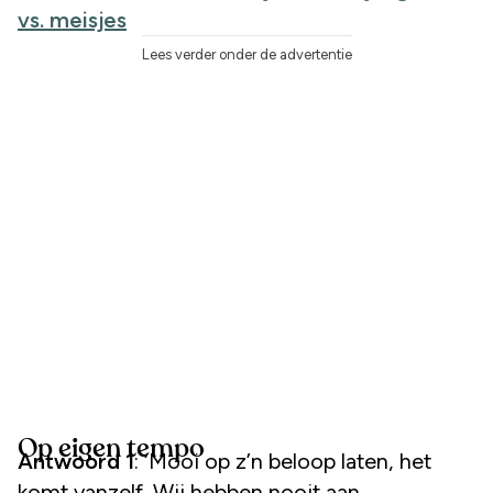
vs. meisjes
Lees verder onder de advertentie
Op eigen tempo
Antwoord 1
: ‘Mooi op z’n beloop laten, het
komt vanzelf. Wij hebben nooit aan