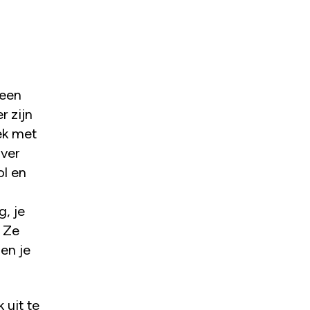
 een
r zijn
rek met
over
ol en
g, je
. Ze
 en je
 uit te