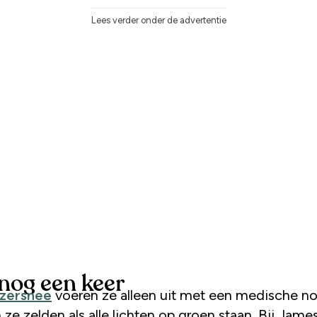
Lees verder onder de advertentie
 nog een keer
izersnee
voeren ze alleen uit met een medische n
ze zelden als alle lichten op groen staan. Bij James