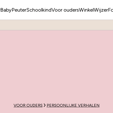
r
Baby
Peuter
Schoolkind
Voor ouders
WinkelWijzer
F
VOOR OUDERS
PERSOONLIJKE VERHALEN