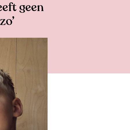
eeft geen
zo’