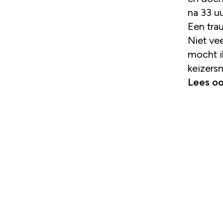
na 33 uu
Een tra
Niet vee
mocht i
keizersn
Lees o