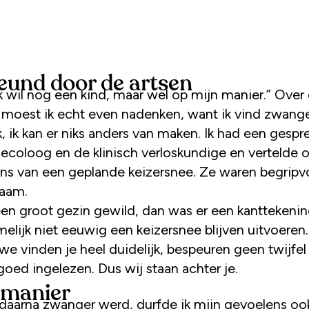
eund door de artsen
“Ik wil nog een kind, maar wel op mijn manier.” Over
moest ik echt even nadenken, want ik vind zwange
k, ik kan er niks anders van maken. Ik had een gesp
ecoloog en de klinisch verloskundige en vertelde 
ns van een geplande keizersnee. Ze waren begripv
aam.
een groot gezin gewild, dan was er een kanttekenin
elijk niet eeuwig een keizersnee blijven uitvoeren
we vinden je heel duidelijk, bespeuren geen twijfel
goed ingelezen. Dus wij staan achter je.
 manier
 daarna zwanger werd, durfde ik mijn gevoelens ook