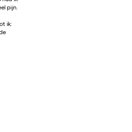
l pijn.
t ik:
nde