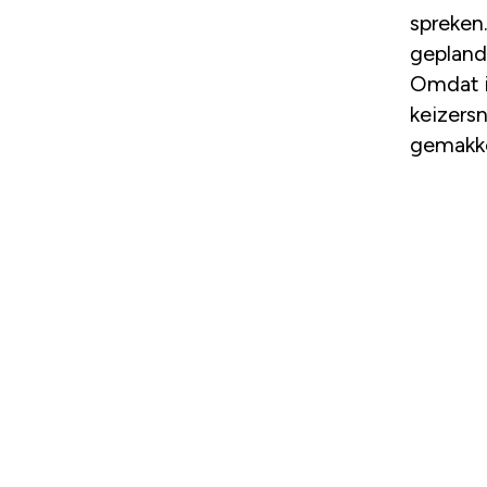
spreken.
gepland
Omdat i
keizersn
gemakkel