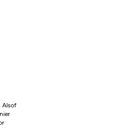
. Alsof
nier
or