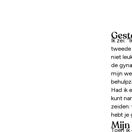
Gest
Ik zei: 
tweede 
niet leu
de gyna
mijn we
behulpz
Had ik 
kunt nam
zeiden: 
hebt je 
Mijn
Toen ik