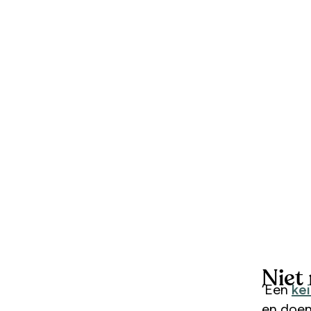
Niet
‘Een
ke
en doen 