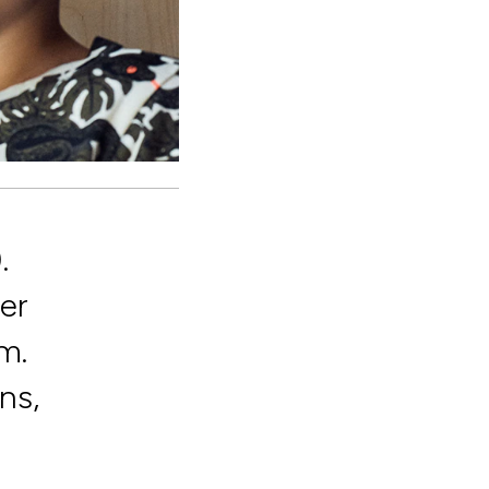
.
er
m.
ns,