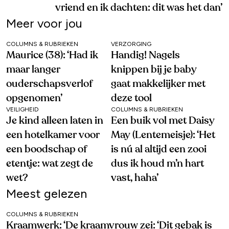
vriend en ik dachten: dit was het dan’
Meer voor jou
COLUMNS & RUBRIEKEN
VERZORGING
Maurice (38): ‘Had ik
Handig! Nagels
maar langer
knippen bij je baby
ouderschapsverlof
gaat makkelijker met
opgenomen’
deze tool
VEILIGHEID
COLUMNS & RUBRIEKEN
Je kind alleen laten in
Een buik vol met Daisy
een hotelkamer voor
May (Lentemeisje): ‘Het
een boodschap of
is nú al altijd een zooi
etentje: wat zegt de
dus ik houd m’n hart
wet?
vast, haha’
Meest gelezen
COLUMNS & RUBRIEKEN
Kraamwerk: ‘De kraamvrouw zei: ‘Dit gebak is