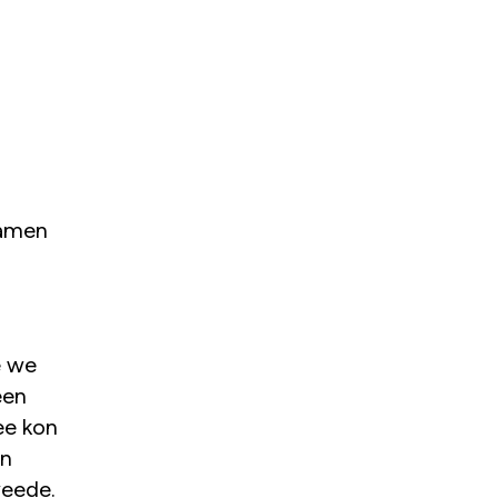
samen
e we
een
ee kon
en
weede.