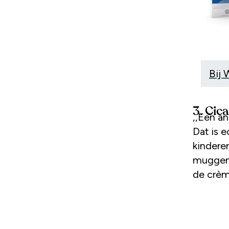
Bij
3. Cic
,,Een a
Dat is e
kindere
muggenbu
de crèm