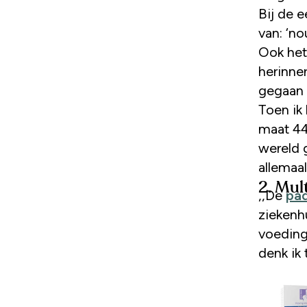
Bij de e
van: ‘no
Ook het
herinne
gegaan n
Toen ik 
maat 44
wereld g
allemaal
2. Mu
,,De
pa
ziekenhu
voeding 
denk ik