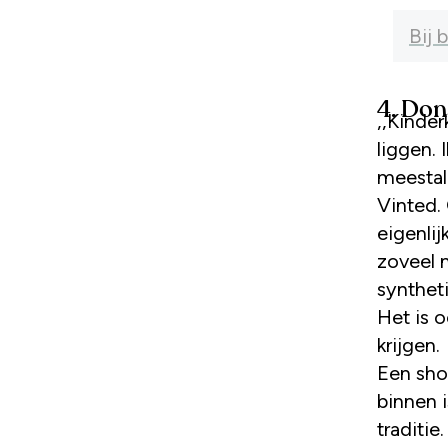
Bij 
4. Do
,,Kinder
liggen. 
meestal 
Vinted. 
eigenlij
zoveel 
syntheti
Het is 
krijgen.
Een sho
binnen i
traditie