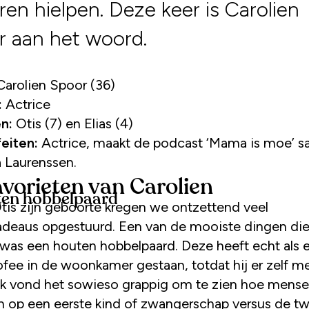
ren hielpen. Deze keer is Carolien
 aan het woord.
Carolien Spoor (36)
:
Actrice
n:
Otis (7) en Elias (4)
eiten:
Actrice, maakt de podcast ‘Mama is moe’ 
 Laurenssen.
avorieten van Carolien
ten hobbelpaard
Otis zijn geboorte kregen we ontzettend veel
deaus opgestuurd. Een van de mooiste dingen di
 was een houten hobbelpaard. Deze heeft echt als 
rofee in de woonkamer gestaan, totdat hij er zelf m
 Ik vond het sowieso grappig om te zien hoe mens
n op een eerste kind of zwangerschap versus de t