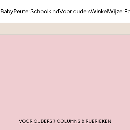
r
Baby
Peuter
Schoolkind
Voor ouders
WinkelWijzer
F
VOOR OUDERS
COLUMNS & RUBRIEKEN