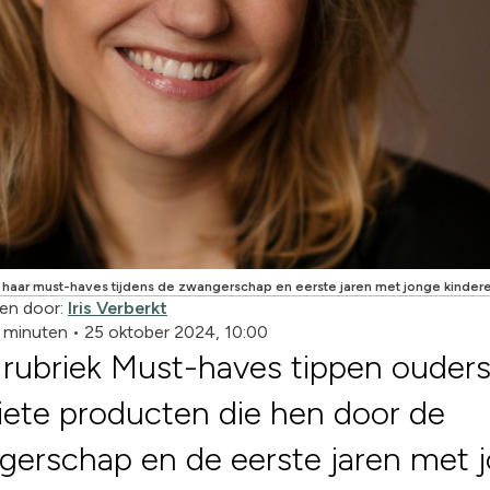
r haar must-haves tijdens de zwangerschap en eerste jaren met jonge kinder
en door:
Iris Verberkt
5 minuten
•
25 oktober 2024, 10:00
 rubriek Must-haves tippen ouder
iete producten die hen door de
erschap en de eerste jaren met 