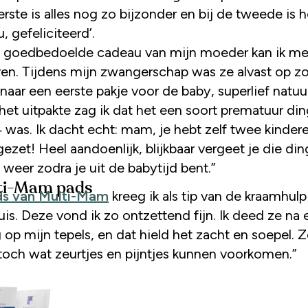
erste is alles nog zo bijzonder en bij de tweede is 
u, gefeliciteerd’.
 goedbedoelde cadeau van mijn moeder kan ik m
ren. Tijdens mijn zwangerschap was ze alvast op z
aar een eerste pakje voor de baby, superlief natuurl
het uitpakte zag ik dat het een soort prematuur din
 was. Ik dacht echt: mam, je hebt zelf twee kinder
ezet! Heel aandoenlijk, blijkbaar vergeet je die di
 weer zodra je uit de babytijd bent.”
lti-Mam pads
ds van Multi-Mam
kreeg ik als tip van de kraamhulp
is. Deze vond ik zo ontzettend fijn. Ik deed ze na 
op mijn tepels, en dat hield het zacht en soepel. Z
 toch wat zeurtjes en pijntjes kunnen voorkomen.”