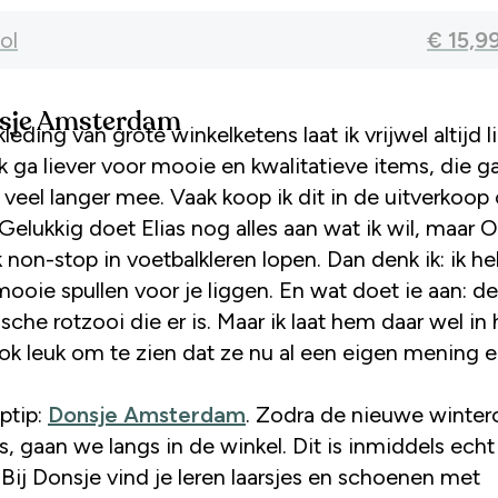
bol
€ 15,9
nsje Amsterdam
kleding van grote winkelketens laat ik vrijwel altijd l
Ik ga liever voor mooie en kwalitatieve items, die g
veel langer mee. Vaak koop ik dit in de uitverkoop 
Gelukkig doet Elias nog alles aan wat ik wil, maar Ot
k non-stop in voetbalkleren lopen. Dan denk ik: ik h
mooie spullen voor je liggen. En wat doet ie aan: d
sche rotzooi die er is. Maar ik laat hem daar wel in 
ook leuk om te zien dat ze nu al een eigen mening 
ptip:
Donsje Amsterdam
. Zodra de nieuwe winterc
s, gaan we langs in de winkel. Dit is inmiddels ech
. Bij Donsje vind je leren laarsjes en schoenen met