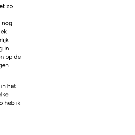
het zo
e nog
oek
ijk.
g in
en op de
ngen
 in het
elke
o heb ik