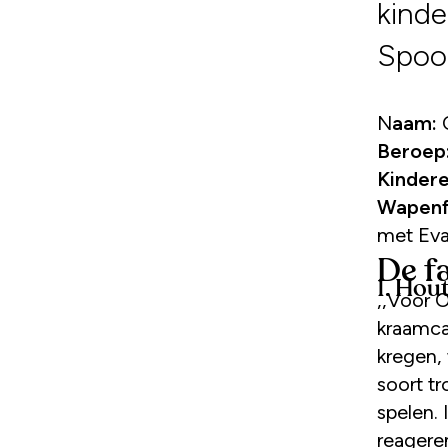
kinde
Spoor
Naam:
Beroep
Kindere
Wapenf
met Eva
De f
1. Hou
,,Voor 
kraamca
kregen,
soort t
spelen.
reagere