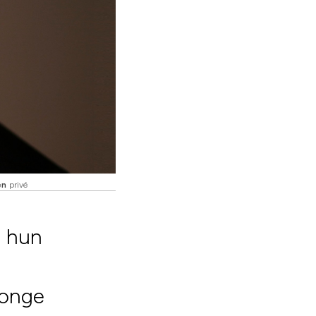
en
privé
s hun
jonge