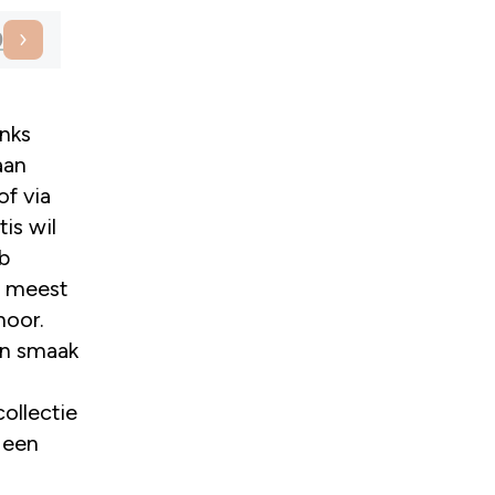
9
inks
aan
of via
is wil
eb
e meest
hoor.
en smaak
ollectie
t een