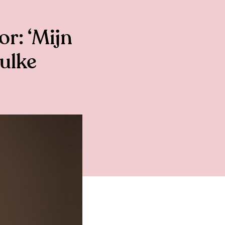
r: ‘Mijn
zulke