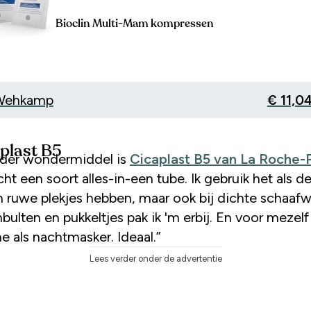
Bioclin Multi-Mam kompressen
 Wehkamp
€ 11,0
aplast B5
nder wondermiddel is
Cicaplast B5 van La Roche-
cht een soort alles-in-een tube. Ik gebruik het als d
n ruwe plekjes hebben, maar ook bij dichte schaaf
lten en pukkeltjes pak ik 'm erbij. En voor mezelf
e als nachtmasker. Ideaal.”
Lees verder onder de advertentie