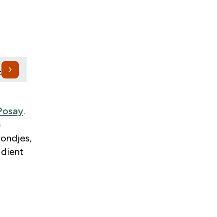
4
Posay
.
e
wondjes,
 dient