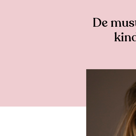
De must
kind