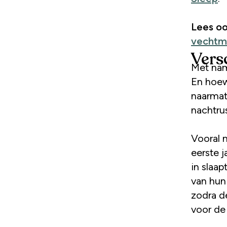
Lees o
vechtmod
Vers
Met nam
En hoewe
naarmate
nachtrus
Vooral 
eerste j
in slaa
van hun
zodra de
voor de