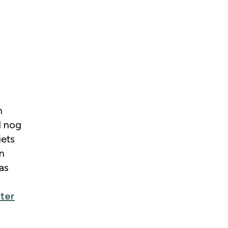
n
d nog
iets
n
as
uter