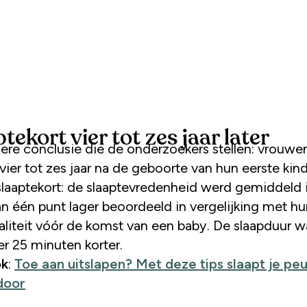
tekort vier tot zes jaar later
ere conclusie die de onderzoekers stellen: vrouwe
vier tot zes jaar na de geboorte van hun eerste kin
slaaptekort: de slaaptevredenheid werd gemiddeld 
n één punt lager beoordeeld in vergelijking met hu
aliteit vóór de komst van een baby. De slaapduur w
r 25 minuten korter.
ok
:
Toe aan uitslapen? Met deze tips slaapt je pe
door