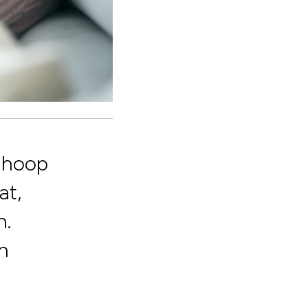
 hoop
at,
n.
an