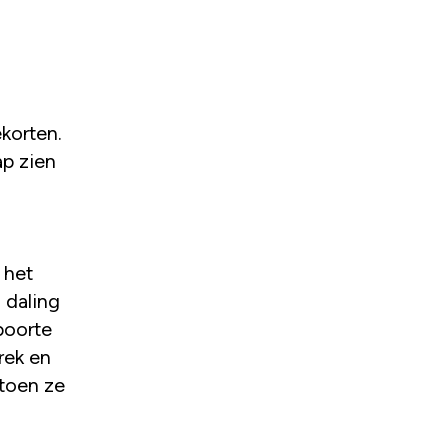
korten.
ap zien
.
 het
 daling
boorte
rek en
 toen ze