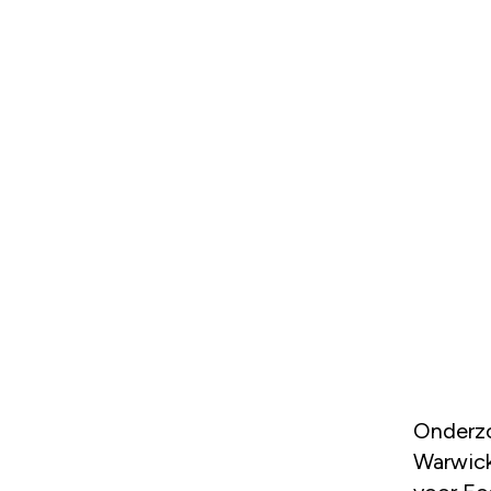
Onderzoekers, onder meer verbonden aan de Universiteit van
Warwick,