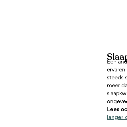
Slaap
Een and
ervaren 
steeds 
meer da
slaapkw
ongevee
Lees o
langer 