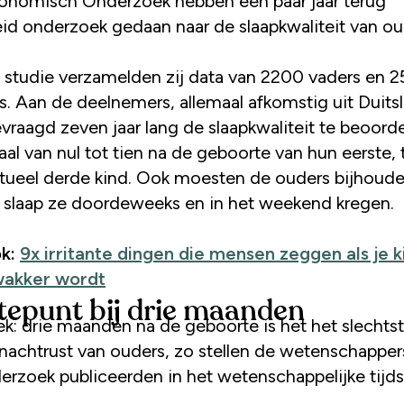
onomisch Onderzoek hebben een paar jaar terug
eid onderzoek gedaan naar de slaapkwaliteit van ou
 studie verzamelden zij data van 2200 vaders en 
. Aan de deelnemers, allemaal afkomstig uit Duits
vraagd zeven jaar lang de slaapkwaliteit te beoord
aal van nul tot tien na de geboorte van hun eerste
tueel derde kind. Ook moesten de ouders bijhoud
 slaap ze doordeweeks en in het weekend kregen.
ok:
9x irritante dingen die mensen zeggen als je k
wakker wordt
tepunt bij drie maanden
ek: drie maanden na de geboorte is het het slechtst
nachtrust van ouders, zo stellen de wetenschappers
erzoek publiceerden in het wetenschappelijke tijds