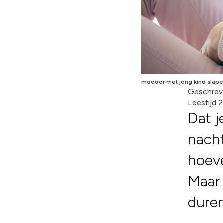
moeder met jong kind slap
Geschrev
Leestijd 
Dat 
nacht
hoeve
Maar 
duren