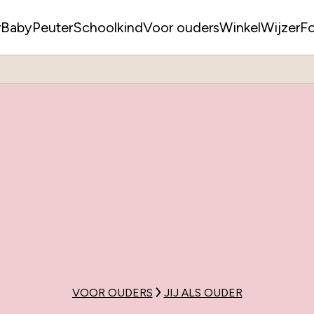
r
Baby
Peuter
Schoolkind
Voor ouders
WinkelWijzer
F
VOOR OUDERS
JIJ ALS OUDER