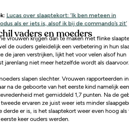
ok:
Lucas over slaaptekort: ‘Ik ben meteen in
us als er iets is, alsof ik bij de commando’s zit’
chil vaders en moeders
e vrouwen krijgen dan te maken met flinke slaapte
l de ouders geleidelijk een verbetering in hun sla
 de jaren verstrijken, lijkt het voor velen alsof hun
t jarenlang niet meer hetzelfde wordt als daarvoor
moeders slapen slechter. Vrouwen rapporteerden in
aar na de geboorte van het eerste kind namelijk een
ptevredenheid met gemiddeld 1,7 punten. Na de ge
 tweede ervaren ze juist weer iets minder slaapgeb
 derde er is, is het slaaptekort weer even hoog als
 eerste keer ouders werden.