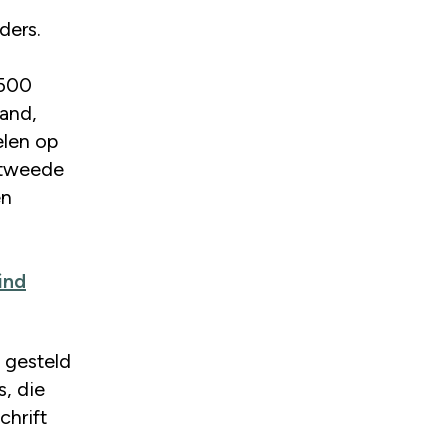
ders.
2500
land,
elen op
, tweede
en
ind
 gesteld
, die
chrift