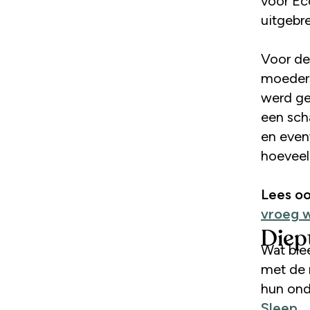
voor Ec
uitgebr
Voor de
moeders
werd ge
een sch
en even
hoeveel
Lees o
vroeg 
Diep
Wat ble
met de 
hun ond
Sleep
.