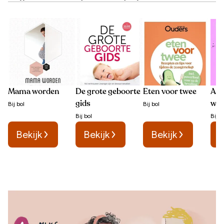
Mama worden
De grote geboorte
Eten voor twee
All
gids
wil
Bij
bol
Bij
bol
Bij
bol
Bij
b
Bekijk
Bekijk
Bekijk
B