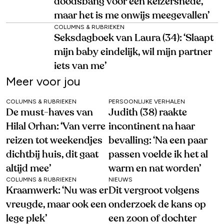
doodsbang voor een keizersnede,
maar het is me onwijs meegevallen’
COLUMNS & RUBRIEKEN
Seksdagboek van Laura (34): ‘Slaapt
mijn baby eindelijk, wil mijn partner
iets van me’
Meer voor jou
COLUMNS & RUBRIEKEN
PERSOONLIJKE VERHALEN
De must-haves van
Judith (38) raakte
Hilal Orhan: ‘Van verre
incontinent na haar
reizen tot weekendjes
bevalling: ‘Na een paar
dichtbij huis, dit gaat
passen voelde ik het al
altijd mee’
warm en nat worden’
COLUMNS & RUBRIEKEN
NIEUWS
Kraamwerk: ‘Nu was er
Dit vergroot volgens
vreugde, maar ook een
onderzoek de kans op
lege plek’
een zoon of dochter