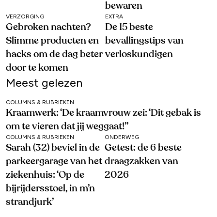
bewaren
VERZORGING
EXTRA
Gebroken nachten?
De 15 beste
Slimme producten en
bevallingstips van
hacks om de dag beter
verloskundigen
door te komen
Meest gelezen
COLUMNS & RUBRIEKEN
Kraamwerk: ‘De kraamvrouw zei: ‘Dit gebak is
om te vieren dat jij weggaat!’’
COLUMNS & RUBRIEKEN
ONDERWEG
Sarah (32) beviel in de
Getest: de 6 beste
parkeergarage van het
draagzakken van
ziekenhuis: ‘Op de
2026
bijrijdersstoel, in m’n
strandjurk’