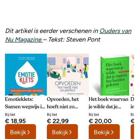
Dit artikel is eerder verschenen in
Ouders van
Nu Magazine
– Tekst: Steven Pont
Emotieklets:
Opvoeden, het
Het boek waarvan
De 
Samen wegwijs in
hoeft niet zo
je wilde dat je
imp
de wereld van
perfect
ouders het hadden
oud
Bij
bol
Bij
bol
Bij
bol
Bij
b
€ 18,95
€ 22,99
€ 20,00
€ 
emoties
gelezen
Bekijk
Bekijk
Bekijk
B