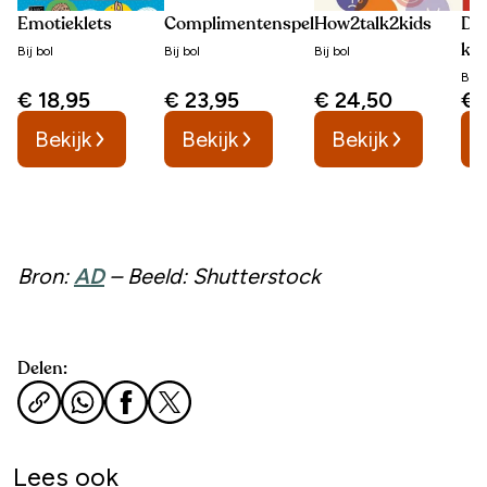
Emotieklets
Complimentenspel
How2talk2kids
De 
kon
Bij
bol
Bij
bol
Bij
bol
don
Bij
b
€ 18,95
€ 23,95
€ 24,50
€ 
peu
Bekijk
Bekijk
Bekijk
Bron:
AD
– Beeld: Shutterstock
Delen:
Lees ook