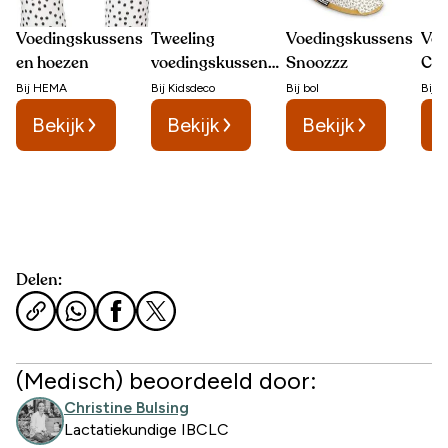
Voedingskussens
Tweeling
Voedingskussens
Voe
en hoezen
voedingskussen
Snoozzz
C-
Ilmaha
Bij
HEMA
Bij
Kidsdeco
Bij
bol
Bij
M
Bekijk
Bekijk
Bekijk
B
Delen:
(Medisch) beoordeeld door:
Christine Bulsing
Lactatiekundige IBCLC