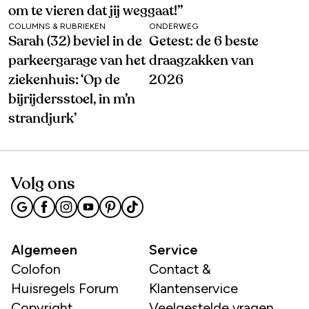
om te vieren dat jij weggaat!’’
COLUMNS & RUBRIEKEN
ONDERWEG
Sarah (32) beviel in de
Getest: de 6 beste
parkeergarage van het
draagzakken van
ziekenhuis: ‘Op de
2026
bijrijdersstoel, in m’n
strandjurk’
Volg ons
Algemeen
Service
Colofon
Contact &
Huisregels Forum
Klantenservice
Copyright
Veelgestelde vragen