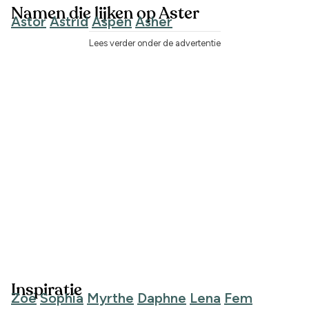
Namen die lijken op Aster
Astor
Astrid
Aspen
Asher
Lees verder onder de advertentie
Inspiratie
Zoë
Sophia
Myrthe
Daphne
Lena
Fem