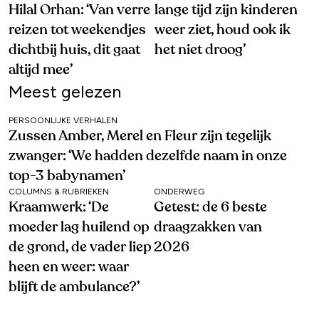
Hilal Orhan: ‘Van verre
lange tijd zijn kinderen
reizen tot weekendjes
weer ziet, houd ook ik
dichtbij huis, dit gaat
het niet droog’
altijd mee’
Meest gelezen
PERSOONLIJKE VERHALEN
Zussen Amber, Merel en Fleur zijn tegelijk
zwanger: ‘We hadden dezelfde naam in onze
top-3 babynamen’
COLUMNS & RUBRIEKEN
ONDERWEG
Kraamwerk: ‘De
Getest: de 6 beste
moeder lag huilend op
draagzakken van
de grond, de vader liep
2026
heen en weer: waar
blijft de ambulance?’