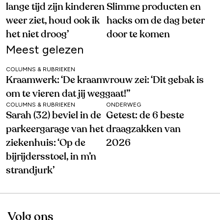
lange tijd zijn kinderen
Slimme producten en
weer ziet, houd ook ik
hacks om de dag beter
het niet droog’
door te komen
Meest gelezen
COLUMNS & RUBRIEKEN
Kraamwerk: ‘De kraamvrouw zei: ‘Dit gebak is
om te vieren dat jij weggaat!’’
COLUMNS & RUBRIEKEN
ONDERWEG
Sarah (32) beviel in de
Getest: de 6 beste
parkeergarage van het
draagzakken van
ziekenhuis: ‘Op de
2026
bijrijdersstoel, in m’n
strandjurk’
Volg ons