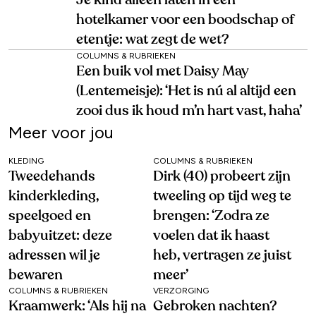
Je kind alleen laten in een
hotelkamer voor een boodschap of
etentje: wat zegt de wet?
COLUMNS & RUBRIEKEN
Een buik vol met Daisy May
(Lentemeisje): ‘Het is nú al altijd een
zooi dus ik houd m’n hart vast, haha’
Meer voor jou
KLEDING
COLUMNS & RUBRIEKEN
Tweedehands
Dirk (40) probeert zijn
kinderkleding,
tweeling op tijd weg te
speelgoed en
brengen: ‘Zodra ze
babyuitzet: deze
voelen dat ik haast
adressen wil je
heb, vertragen ze juist
bewaren
meer’
COLUMNS & RUBRIEKEN
VERZORGING
Kraamwerk: ‘Als hij na
Gebroken nachten?