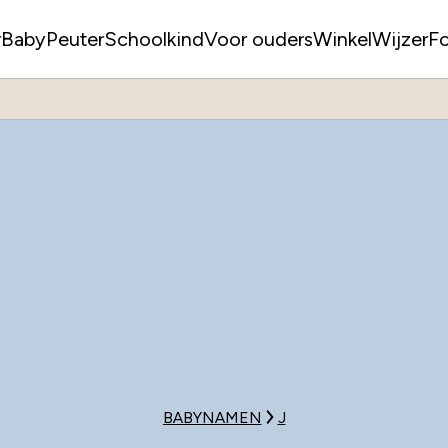
r
Baby
Peuter
Schoolkind
Voor ouders
WinkelWijzer
F
BABYNAMEN
J