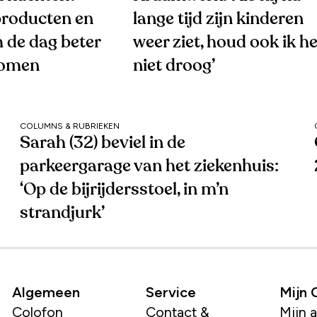
roducten en
lange tijd zijn kinderen
 de dag beter
weer ziet, houd ook ik he
komen
niet droog’
COLUMNS & RUBRIEKEN
Sarah (32) beviel in de
parkeergarage van het ziekenhuis:
‘Op de bijrijdersstoel, in m’n
strandjurk’
Algemeen
Service
Mijn
Colofon
Contact &
Mijn 