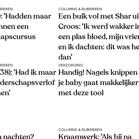
RIEKEN
COLUMNS & RUBRIEKEN
1): ‘Hadden maar
Een buik vol met Shar ui
nnen een
Croos: ‘Ik werd wakker i
hapscursus
een plas bloed, mijn vri
en ik dachten: dit was h
dan’
RIEKEN
VERZORGING
38): ‘Had ik maar
Handig! Nagels knippen 
uderschapsverlof
je baby gaat makkelijker
en’
met deze tool
COLUMNS & RUBRIEKEN
 nachten?
Kraamwerk: ‘Als hij na