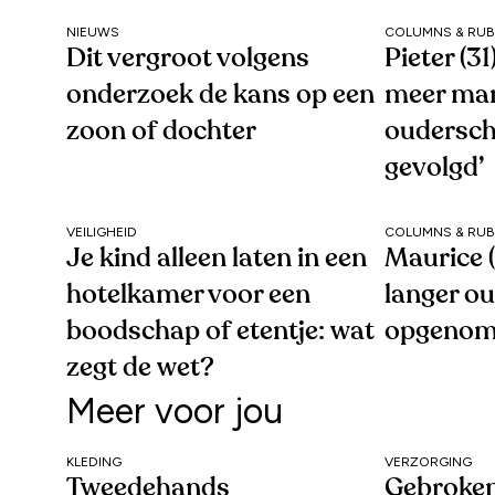
NIEUWS
COLUMNS & RUB
Dit vergroot volgens
Pieter (3
onderzoek de kans op een
meer ma
zoon of dochter
oudersc
gevolgd’
VEILIGHEID
COLUMNS & RUB
Je kind alleen laten in een
Maurice (
hotelkamer voor een
langer o
boodschap of etentje: wat
opgenom
zegt de wet?
Meer voor jou
KLEDING
VERZORGING
Tweedehands
Gebroken