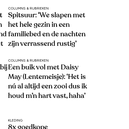
COLUMNS & RUBRIEKEN
t
Spitsuur: ‘We slapen met
n
het hele gezin in een
end
familiebed en de nachten
et
zijn verrassend rustig’
COLUMNS & RUBRIEKEN
bij
Een buik vol met Daisy
May (Lentemeisje): ‘Het is
nú al altijd een zooi dus ik
houd m’n hart vast, haha’
KLEDING
8x goedkope