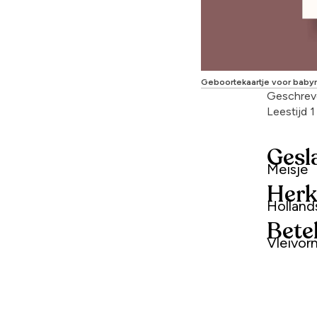
Geboortekaartje voor baby
Geschrev
Leestijd 
Gesl
Meisje
Herk
Hollan
Bete
Vleivor