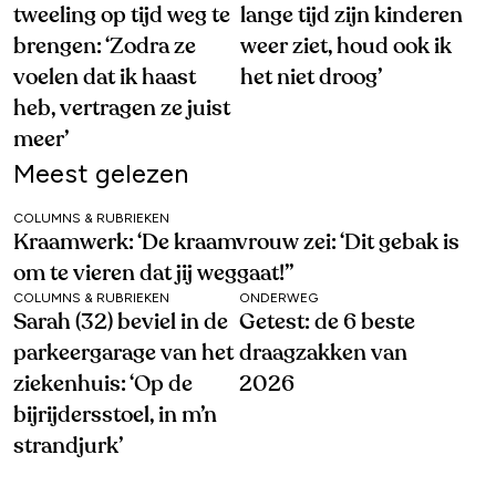
tweeling op tijd weg te
lange tijd zijn kinderen
brengen: ‘Zodra ze
weer ziet, houd ook ik
voelen dat ik haast
het niet droog’
heb, vertragen ze juist
meer’
Meest gelezen
COLUMNS & RUBRIEKEN
Kraamwerk: ‘De kraamvrouw zei: ‘Dit gebak is
om te vieren dat jij weggaat!’’
COLUMNS & RUBRIEKEN
ONDERWEG
Sarah (32) beviel in de
Getest: de 6 beste
parkeergarage van het
draagzakken van
ziekenhuis: ‘Op de
2026
bijrijdersstoel, in m’n
strandjurk’