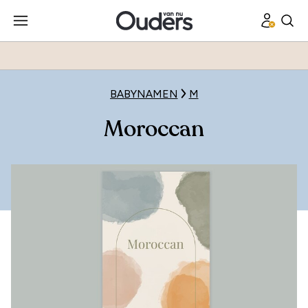
BABYNAMEN
M
Moroccan