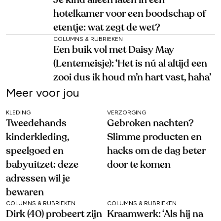
Je kind alleen laten in een
hotelkamer voor een boodschap of
etentje: wat zegt de wet?
COLUMNS & RUBRIEKEN
Een buik vol met Daisy May
(Lentemeisje): ‘Het is nú al altijd een
zooi dus ik houd m’n hart vast, haha’
Meer voor jou
KLEDING
VERZORGING
Tweedehands
Gebroken nachten?
kinderkleding,
Slimme producten en
speelgoed en
hacks om de dag beter
babyuitzet: deze
door te komen
adressen wil je
bewaren
COLUMNS & RUBRIEKEN
COLUMNS & RUBRIEKEN
Dirk (40) probeert zijn
Kraamwerk: ‘Als hij na