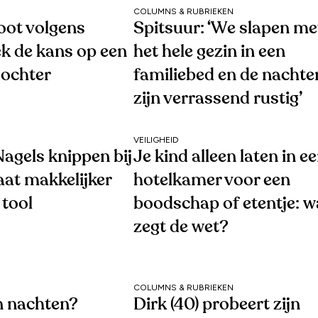
COLUMNS & RUBRIEKEN
oot volgens
Spitsuur: ‘We slapen me
k de kans op een
het hele gezin in een
dochter
familiebed en de nachte
zijn verrassend rustig’
VEILIGHEID
agels knippen bij
Je kind alleen laten in e
aat makkelijker
hotelkamer voor een
 tool
boodschap of etentje: w
zegt de wet?
COLUMNS & RUBRIEKEN
 nachten?
Dirk (40) probeert zijn