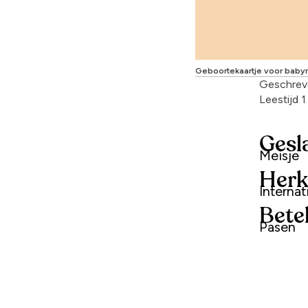
Geboortekaartje voor baby
Geschrev
Leestijd 
Gesl
Meisje
Herk
Interna
Bete
Pasen