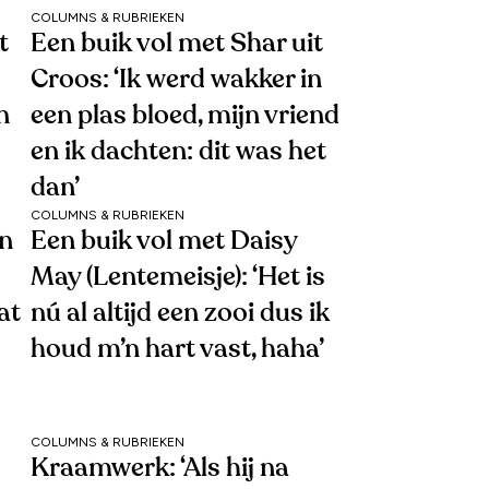
COLUMNS & RUBRIEKEN
t
Een buik vol met Shar uit
Croos: ‘Ik werd wakker in
n
een plas bloed, mijn vriend
en ik dachten: dit was het
dan’
COLUMNS & RUBRIEKEN
en
Een buik vol met Daisy
May (Lentemeisje): ‘Het is
at
nú al altijd een zooi dus ik
houd m’n hart vast, haha’
COLUMNS & RUBRIEKEN
Kraamwerk: ‘Als hij na