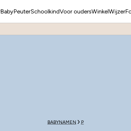
r
Baby
Peuter
Schoolkind
Voor ouders
WinkelWijzer
F
BABYNAMEN
P