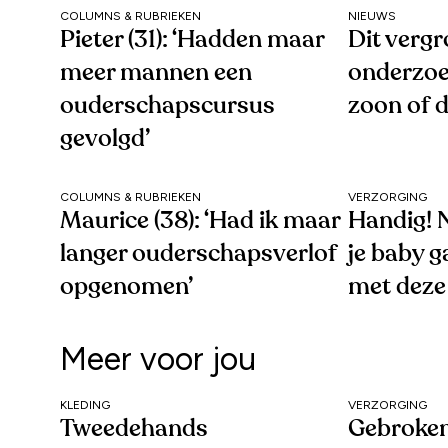
COLUMNS & RUBRIEKEN
NIEUWS
Pieter (31): ‘Hadden maar
Dit vergr
meer mannen een
onderzoe
ouderschapscursus
zoon of 
gevolgd’
COLUMNS & RUBRIEKEN
VERZORGING
Maurice (38): ‘Had ik maar
Handig! N
langer ouderschapsverlof
je baby g
opgenomen’
met deze
Meer voor jou
KLEDING
VERZORGING
Tweedehands
Gebroken