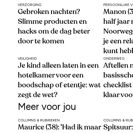
VERZORGING
PERSOONLIJKE 
Gebroken nachten?
Manon (3
Slimme producten en
half jaar
hacks om de dag beter
Noorwegen
door te komen
je een re
kunt heb
VEILIGHEID
ONDERWEG
Je kind alleen laten in een
Aftellen 
hotelkamer voor een
basissch
boodschap of etentje: wat
checklist 
zegt de wet?
klaar voo
Meer voor jou
COLUMNS & RUBRIEKEN
COLUMNS & RUB
Maurice (38): ‘Had ik maar
Spitsuur