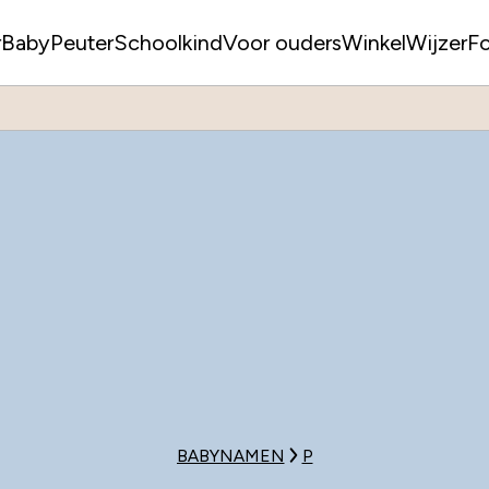
r
Baby
Peuter
Schoolkind
Voor ouders
WinkelWijzer
F
BABYNAMEN
P