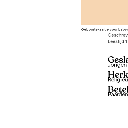
Geboortekaartje voor baby
Geschrev
Leestijd 
Gesl
Jongen
Herk
Religie
Bete
Paarden