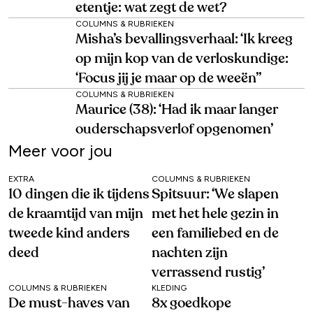
etentje: wat zegt de wet?
COLUMNS & RUBRIEKEN
Misha’s bevallingsverhaal: ‘Ik kreeg
op mijn kop van de verloskundige:
‘Focus jij je maar op de weeën’’
COLUMNS & RUBRIEKEN
Maurice (38): ‘Had ik maar langer
ouderschapsverlof opgenomen’
Meer voor jou
EXTRA
COLUMNS & RUBRIEKEN
10 dingen die ik tijdens
Spitsuur: ‘We slapen
de kraamtijd van mijn
met het hele gezin in
tweede kind anders
een familiebed en de
deed
nachten zijn
verrassend rustig’
COLUMNS & RUBRIEKEN
KLEDING
De must-haves van
8x goedkope