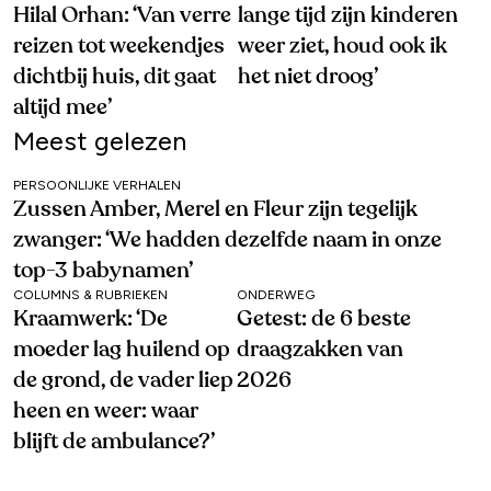
Hilal Orhan: ‘Van verre
lange tijd zijn kinderen
reizen tot weekendjes
weer ziet, houd ook ik
dichtbij huis, dit gaat
het niet droog’
altijd mee’
Meest gelezen
PERSOONLIJKE VERHALEN
Zussen Amber, Merel en Fleur zijn tegelijk
zwanger: ‘We hadden dezelfde naam in onze
top-3 babynamen’
COLUMNS & RUBRIEKEN
ONDERWEG
Kraamwerk: ‘De
Getest: de 6 beste
moeder lag huilend op
draagzakken van
de grond, de vader liep
2026
heen en weer: waar
blijft de ambulance?’