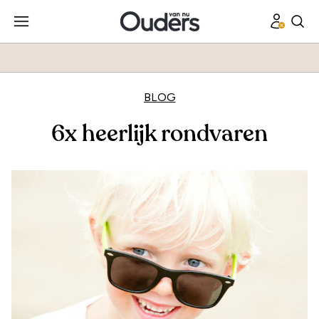
BLOG
6x heerlijk rondvaren