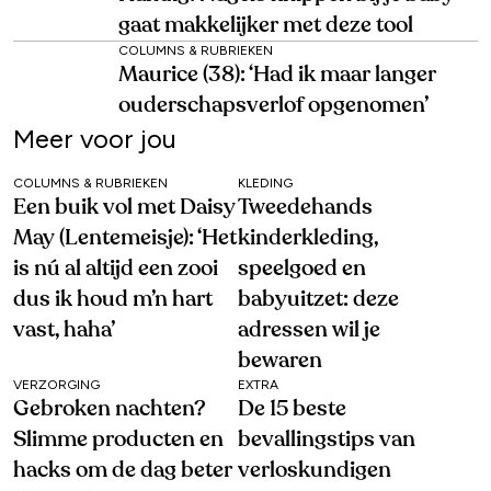
gaat makkelijker met deze tool
COLUMNS & RUBRIEKEN
Maurice (38): ‘Had ik maar langer
ouderschapsverlof opgenomen’
Meer voor jou
COLUMNS & RUBRIEKEN
KLEDING
Een buik vol met Daisy
Tweedehands
May (Lentemeisje): ‘Het
kinderkleding,
is nú al altijd een zooi
speelgoed en
dus ik houd m’n hart
babyuitzet: deze
vast, haha’
adressen wil je
bewaren
VERZORGING
EXTRA
Gebroken nachten?
De 15 beste
Slimme producten en
bevallingstips van
hacks om de dag beter
verloskundigen