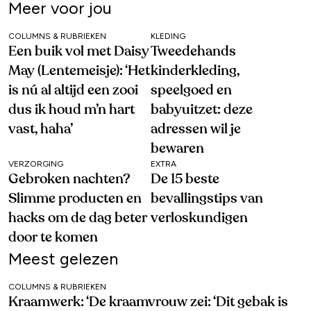
Meer voor jou
COLUMNS & RUBRIEKEN
KLEDING
Een buik vol met Daisy
Tweedehands
May (Lentemeisje): ‘Het
kinderkleding,
is nú al altijd een zooi
speelgoed en
dus ik houd m’n hart
babyuitzet: deze
vast, haha’
adressen wil je
bewaren
VERZORGING
EXTRA
Gebroken nachten?
De 15 beste
Slimme producten en
bevallingstips van
hacks om de dag beter
verloskundigen
door te komen
Meest gelezen
COLUMNS & RUBRIEKEN
Kraamwerk: ‘De kraamvrouw zei: ‘Dit gebak is