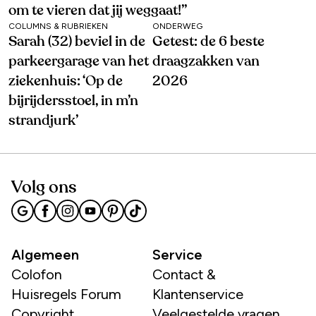
om te vieren dat jij weggaat!’’
COLUMNS & RUBRIEKEN
ONDERWEG
Sarah (32) beviel in de
Getest: de 6 beste
parkeergarage van het
draagzakken van
ziekenhuis: ‘Op de
2026
bijrijdersstoel, in m’n
strandjurk’
Volg ons
Algemeen
Service
Colofon
Contact &
Huisregels Forum
Klantenservice
Copyright
Veelgestelde vragen