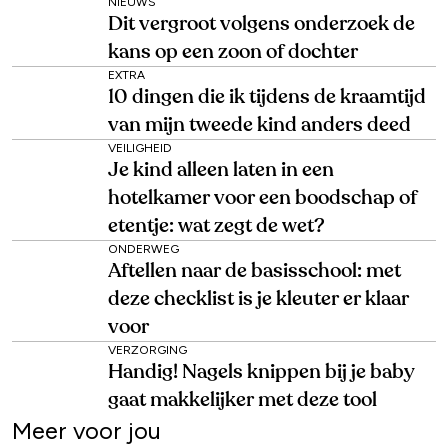
NIEUWS
Dit vergroot volgens onderzoek de
kans op een zoon of dochter
EXTRA
10 dingen die ik tijdens de kraamtijd
van mijn tweede kind anders deed
VEILIGHEID
Je kind alleen laten in een
hotelkamer voor een boodschap of
etentje: wat zegt de wet?
ONDERWEG
Aftellen naar de basisschool: met
deze checklist is je kleuter er klaar
voor
VERZORGING
Handig! Nagels knippen bij je baby
gaat makkelijker met deze tool
Meer voor jou