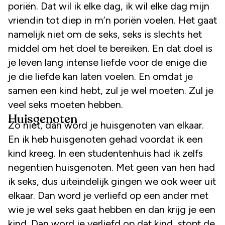
poriën. Dat wil ik elke dag, ik wil elke dag mijn
vriendin tot diep in m’n poriën voelen. Het gaat
namelijk niet om de seks, seks is slechts het
middel om het doel te bereiken. En dat doel is
je leven lang intense liefde voor de enige die
je die liefde kan laten voelen. En omdat je
samen een kind hebt, zul je wel moeten. Zul je
veel seks moeten hebben.
Huisgenoten
Zo niet, dan word je huisgenoten van elkaar.
En ik heb huisgenoten gehad voordat ik een
kind kreeg. In een studentenhuis had ik zelfs
negentien huisgenoten. Met geen van hen had
ik seks, dus uiteindelijk gingen we ook weer uit
elkaar. Dan word je verliefd op een ander met
wie je wel seks gaat hebben en dan krijg je een
kind. Dan word je verliefd op dat kind, stopt de