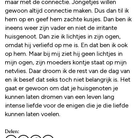
maar met de connectie. Jongetjes willen
gewoon altijd connectie maken. Dus dan til ik
hem op en geef hem zachte kusjes. Dan ben ik
ineens weer zijn vader en niet de irritante
huisgenoot. Dan zie ik lichtjes in zijn ogen,
omdat hij verliefd op me is. En dat ben ik ook
op hem. Maar bij mij ziet hij geen lichtjes in
mijn ogen, zijn moeders kontje staat op mijn
netvlies. Daar droom ik de rest van de dag van
en ik besef dat seks toch niet belangrijk is. Het
gaat er gewoon om dat je huisgenoten je
kunnen laten dromen van een leven lang
intense liefde voor de enigen die je die liefde
kunnen laten voelen.
Delen: