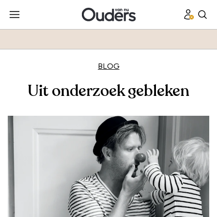
BLOG
Uit onderzoek gebleken