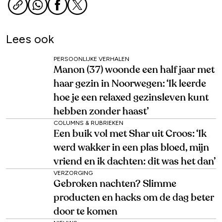
Lees ook
PERSOONLIJKE VERHALEN
Manon (37) woonde een half jaar met
haar gezin in Noorwegen: ‘Ik leerde
hoe je een relaxed gezinsleven kunt
hebben zonder haast’
COLUMNS & RUBRIEKEN
Een buik vol met Shar uit Croos: ‘Ik
werd wakker in een plas bloed, mijn
vriend en ik dachten: dit was het dan’
VERZORGING
Gebroken nachten? Slimme
producten en hacks om de dag beter
door te komen