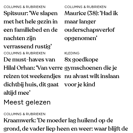
COLUMNS & RUBRIEKEN
COLUMNS & RUBRIEKEN
Spitsuur: ‘We slapen
Maurice (38): ‘Had ik
met het hele gezin in
maar langer
een familiebed en de
ouderschapsverlof
nachten zijn
opgenomen’
verrassend rustig’
COLUMNS & RUBRIEKEN
KLEDING
De must-haves van
8x goedkope
Hilal Orhan: ‘Van verre
gymschoenen die je
reizen tot weekendjes
nu alvast wilt inslaan
dichtbij huis, dit gaat
voor je kind
altijd mee’
Meest gelezen
COLUMNS & RUBRIEKEN
Kraamwerk: ‘De moeder lag huilend op de
grond, de vader liep heen en weer: waar blijft de