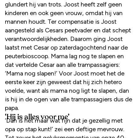
glundert hij van trots. Joost heeft zelf geen
kinderen en ook geen vrouw, omdat hij van
mannen houdt. Ter compensatie is Joost
aangesteld als Cesars peetvader en dat schept
verantwoordelijkheden. Daarom ging Joost
laatst met Cesar op zaterdagochtend naar de
peuterbioscoop. Mama lag nog te slapen en
dat vertelde Cesar aan alle trampassagiers:
‘Mama nog slapen!’ Voor Joost moet het de
eerste keer zijn geweest dat hij zich hetero
voelde, want als mama nog ligt te slapen, dan
is hij in de ogen van alle trampassagiers dus de
papa.
‘Hij is alles voor me’
‘Dan is het maar wat fijn dat je gezellig met
opa op stap kunt!’ zei een deftige mevrouw.
Tot zover het geluksmomentje van onze 40-