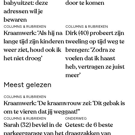
babyuitzet: deze
door te komen
adressen wil je
bewaren
COLUMNS & RUBRIEKEN
COLUMNS & RUBRIEKEN
Kraamwerk: ‘Als hij na
Dirk (40) probeert zijn
lange tijd zijn kinderen
tweeling op tijd weg te
weer ziet, houd ook ik
brengen: ‘Zodra ze
het niet droog’
voelen dat ik haast
heb, vertragen ze juist
meer’
Meest gelezen
COLUMNS & RUBRIEKEN
Kraamwerk: ‘De kraamvrouw zei: ‘Dit gebak is
om te vieren dat jij weggaat!’’
COLUMNS & RUBRIEKEN
ONDERWEG
Sarah (32) beviel in de
Getest: de 6 beste
parkeergarage van het
draagzakken van