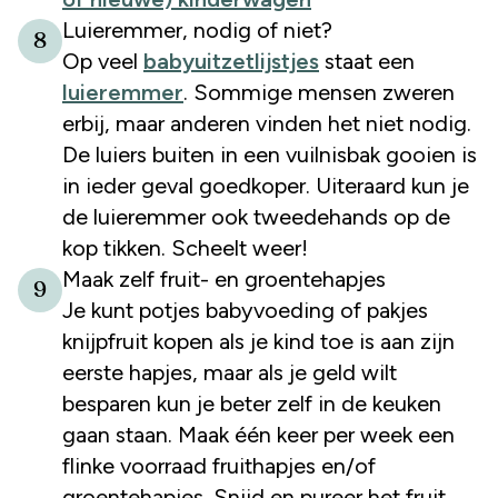
Luieremmer, nodig of niet?
8
Op veel
babyuitzetlijstjes
staat een
luieremmer
. Sommige mensen zweren
erbij, maar anderen vinden het niet nodig.
De luiers buiten in een vuilnisbak gooien is
in ieder geval goedkoper. Uiteraard kun je
de luieremmer ook tweedehands op de
kop tikken. Scheelt weer!
Maak zelf fruit- en groentehapjes
9
Je kunt potjes babyvoeding of pakjes
knijpfruit kopen als je kind toe is aan zijn
eerste hapjes, maar als je geld wilt
besparen kun je beter zelf in de keuken
gaan staan. Maak één keer per week een
flinke voorraad fruithapjes en/of
groentehapjes. Snijd en pureer het fruit