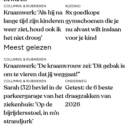
COLUMNS & RUBRIEKEN
KLEDING
Kraamwerk: ‘Als hij na
8x goedkope
lange tijd zijn kinderen
gymschoenen die je
weer ziet, houd ook ik
nu alvast wilt inslaan
het niet droog’
voor je kind
Meest gelezen
COLUMNS & RUBRIEKEN
Kraamwerk: ‘De kraamvrouw zei: ‘Dit gebak is
om te vieren dat jij weggaat!’’
COLUMNS & RUBRIEKEN
ONDERWEG
Sarah (32) beviel in de
Getest: de 6 beste
parkeergarage van het
draagzakken van
ziekenhuis: ‘Op de
2026
bijrijdersstoel, in m’n
strandjurk’