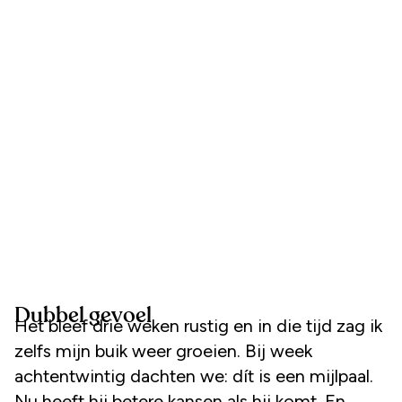
Dubbel gevoel
Het bleef drie weken rustig en in die tijd zag ik
zelfs mijn buik weer groeien. Bij week
achtentwintig dachten we: dít is een mijlpaal.
Nu heeft hij betere kansen als hij komt. En