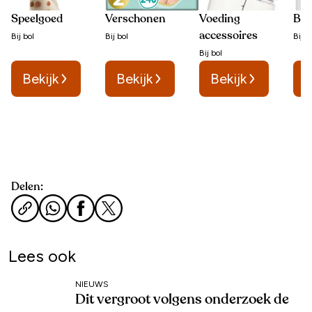
Speelgoed
Verschonen
Voeding
Bab
accessoires
Bij
bol
Bij
bol
Bij
b
Bij
bol
Bekijk
Bekijk
Bekijk
B
Delen:
Lees ook
NIEUWS
Dit vergroot volgens onderzoek de