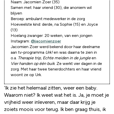
Naam: Jacomien Zoer (35)
Samen met: haar vriend (30), die anoniem wil
blijven
Beroep: ambulant medewerker in de zorg
Hoeveelste kind: derde, na Sophie (15) en Joyce
(13)
Hoelang zwanger: 20 weken, van een jongen
Instagram:
@jacomienzoer
Jacomien Zoer werd bekend door haar deelname
aan tv-programma
Urk!
en was daarna te zien in
o.a.
Therapie trip
,
Echte meiden in de jungle
en
Vier handen op één buik
. Ze werkt vier dagen in de
zorg. Met haar twee tienerdochters en haar vriend
woont ze op Urk.
‘Ik zie het helemaal zitten, weer een baby.
Waarom niet? Ik weet wat het is. Ja, je moet je
vrijheid weer inleveren, maar daar krijg je
zoiets moois voor terug. Ik ben graag thuis, ik